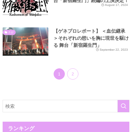
台「新宿羅生門」続編の上演決定！
August 17, 2024
【ゲネプロレポート】 ＜血伝継承
さ行
＞それぞれの想いを胸に現世を駆け
る 舞台「新宿羅生門」
September 22, 2023
1
2
ランキング