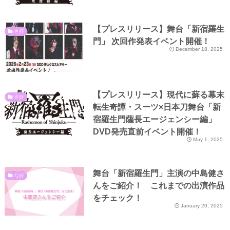
【プレスリリース】舞台「新宿羅生
さ行
門」 次回作発表イベント開催！
December 18, 2025
【プレスリリース】現代に蘇る幕末
さ行
転生奇譚・スーツ×日本刀舞台「新
宿羅生門薩長エージェンシー編」
DVD発売直前イベント開催！
May 1, 2025
舞台「新宿羅生門」主演の中島健さ
な行
んをご紹介！ これまでの出演作品
をチェック！
January 20, 2025