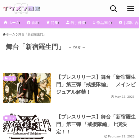
ホーム
新着
特集
若手俳優
作品関心
お問い合
ホーム
舞台「新宿羅生門」
舞台「新宿羅生門」
– tag –
【プレスリリース】舞台「新宿羅生
さ行
門」第三弾「戒援隊編」 メインビ
ジュアル解禁！
May 22, 2026
【プレスリリース】舞台「新宿羅生
さ行
門」第三弾 「戒援隊編」上演決
定！！
February 23, 2026