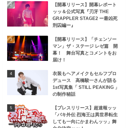
【開幕リリース】開幕レポート
ッッ＆公式写真『刃牙 THE
GRAPPLER STAGE2 ー最凶死
刑囚編ー』
【開幕リリース】「チェンソー
マン」ザ・ステージ レゼ篇 開
幕！ 舞台写真とコメントをお
届け！
衣装もヘアメイクもセルフプロ
デュース 高橋駿一さんが語る
1st写真集「 STILL PEAKING 」
の制作秘話
【プレスリリース】超速報ッッ
「バキ外伝 烈海王は異世界転生
しても一向にかまわんッッ」舞