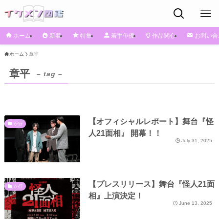
ホーム
新着
特集
若手俳優
作品関心
お問い合
ホーム
章平
章平
– tag –
【オフィシャルレポート】舞台『怪
か行
人21面相』 開幕！！
July 31, 2025
【プレスリリース】舞台『怪人21面
か行
相』上演決定！
June 13, 2025