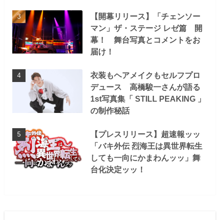
【開幕リリース】「チェンソー
マン」ザ・ステージ レゼ篇 開
幕！ 舞台写真とコメントをお
届け！
衣装もヘアメイクもセルフプロ
デュース 高橋駿一さんが語る
1st写真集「 STILL PEAKING 」
の制作秘話
【プレスリリース】超速報ッッ
「バキ外伝 烈海王は異世界転生
しても一向にかまわんッッ」舞
台化決定ッッ！