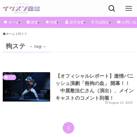
ホーム
新着
特集
若手俳優
作品関心
お問い合
ホーム
狗ステ
狗ステ
– tag –
【オフィシャルレポート】激情バニ
た行
ッシュ演劇「咎狗の血」 開幕！！
中屋敷法仁さん（演出）、メイン
キャストのコメント到着！
August 12, 2025
1