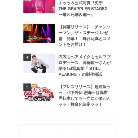
トッッ＆公式写真『刃牙
THE GRAPPLER STAGE2
ー最凶死刑囚編ー』
【開幕リリース】「チェンソ
ーマン」ザ・ステージ レゼ
篇 開幕！ 舞台写真とコメ
ントをお届け！
衣装もヘアメイクもセルフプ
ロデュース 高橋駿一さんが
語る1st写真集「 STILL
PEAKING 」の制作秘話
【プレスリリース】超速報ッ
ッ「バキ外伝 烈海王は異世
界転生しても一向にかまわん
ッッ」舞台化決定ッッ！