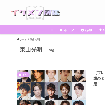
新着
ホーム
ホーム
東山光明
東山光明
– tag –
【プレ
あ行
撃のミ
定！