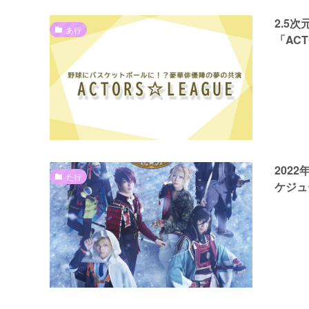
2.5
あ行
「ACT
202
た行
ケジュ