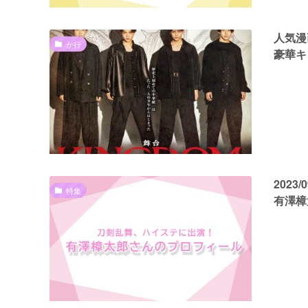
人気漫
か行
豪華キ
202
特集
有澤樟