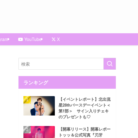
gram
YouTube
X
ランキング
【イベントレポート】北出流
星28thバースデーイベント＜
第1部＞ サイン入りチェキ
のプレゼントも♡
【開幕リリース】開幕レポー
トッッ＆公式写真『刃牙