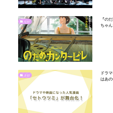
『のだ
な行
ちゃん
ドラマ
さ行
はあの