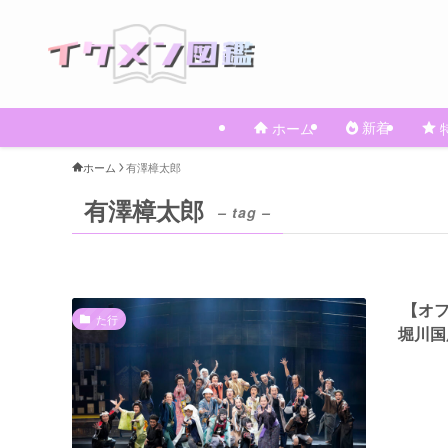
新着
ホーム
ホーム
有澤樟太郎
有澤樟太郎
– tag –
【オフ
た行
堀川国