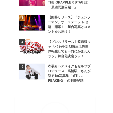
THE GRAPPLER STAGE2
ー最凶死刑囚編ー』
【開幕リリース】「チェンソ
ーマン」ザ・ステージ レゼ
篇 開幕！ 舞台写真とコメ
ントをお届け！
【プレスリリース】超速報ッ
ッ「バキ外伝 烈海王は異世
界転生しても一向にかまわん
ッッ」舞台化決定ッッ！
衣装もヘアメイクもセルフプ
ロデュース 高橋駿一さんが
語る1st写真集「 STILL
PEAKING 」の制作秘話