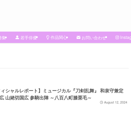
作品関心
Insta
特集
若手俳優
お問い合わせ
ィシャルレポート】ミュージカル『刀剣乱舞』 和泉守兼定
広 山姥切国広 参騎出陣 ～八百八町膝栗毛～
August 12, 2024