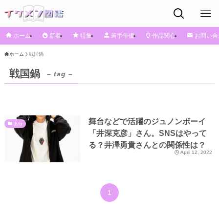
ホーム
新着
特集
若手俳優
作品関心
お問い合
ホーム
戦国鍋
戦国鍋
– tag –
舞台などで活躍のジュノンボーイ
あ行
「井深克彦」さん。SNSはやって
る？井澤勇貴さんとの関係性は？
April 12, 2022
1