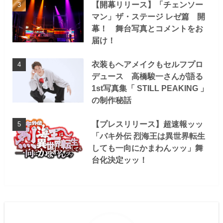
【開幕リリース】「チェンソー
マン」ザ・ステージ レゼ篇 開
幕！ 舞台写真とコメントをお
届け！
衣装もヘアメイクもセルフプロ
デュース 高橋駿一さんが語る
1st写真集「 STILL PEAKING 」
の制作秘話
【プレスリリース】超速報ッッ
「バキ外伝 烈海王は異世界転生
しても一向にかまわんッッ」舞
台化決定ッッ！