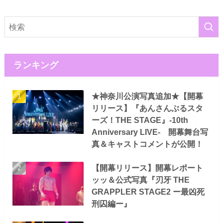
ランキング
★神奈川公演写真追加★【開幕
リリース】『あんさんぶるスタ
ーズ！THE STAGE』-10th
Anniversary LIVE- 開幕舞台写
真＆キャストコメントが公開！
【開幕リリース】開幕レポート
ッッ＆公式写真『刃牙 THE
GRAPPLER STAGE2 ー最凶死
刑囚編ー』