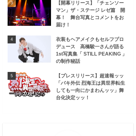
【開幕リリース】「チェンソー
マン」ザ・ステージ レゼ篇 開
幕！ 舞台写真とコメントをお
届け！
衣装もヘアメイクもセルフプロ
デュース 高橋駿一さんが語る
1st写真集「 STILL PEAKING 」
の制作秘話
【プレスリリース】超速報ッッ
「バキ外伝 烈海王は異世界転生
しても一向にかまわんッッ」舞
台化決定ッッ！