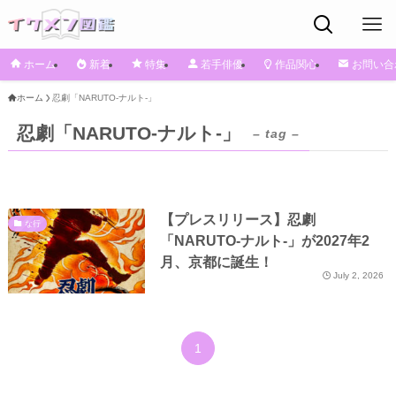
ホーム
新着
特集
若手俳優
作品関心
お問い合
ホーム
忍劇「NARUTO-ナルト-」
忍劇「NARUTO-ナルト-」
– tag –
【プレスリリース】忍劇
な行
「NARUTO-ナルト-」が2027年2
月、京都に誕生！
July 2, 2026
1