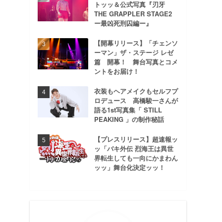
トッッ＆公式写真『刃牙
THE GRAPPLER STAGE2
ー最凶死刑囚編ー』
【開幕リリース】「チェンソ
ーマン」ザ・ステージ レゼ
篇 開幕！ 舞台写真とコメ
ントをお届け！
衣装もヘアメイクもセルフプ
ロデュース 高橋駿一さんが
語る1st写真集「 STILL
PEAKING 」の制作秘話
【プレスリリース】超速報ッ
ッ「バキ外伝 烈海王は異世
界転生しても一向にかまわん
ッッ」舞台化決定ッッ！