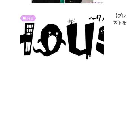
【プレ
特集
スト