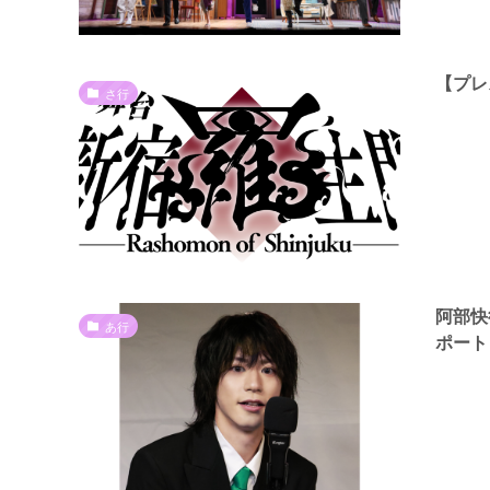
【プレ
さ行
阿部快
あ行
ポート