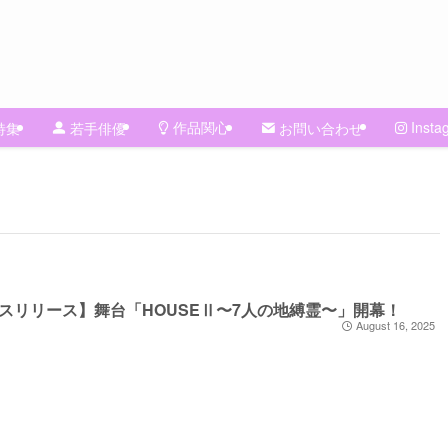
作品関心
Insta
特集
若手俳優
お問い合わせ
スリリース】舞台「HOUSEⅡ〜7人の地縛霊〜」開幕！
August 16, 2025