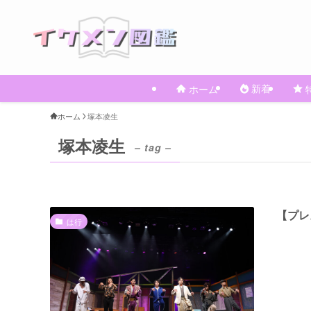
新着
ホーム
ホーム
塚本凌⽣
塚本凌⽣
– tag –
【プレ
は行