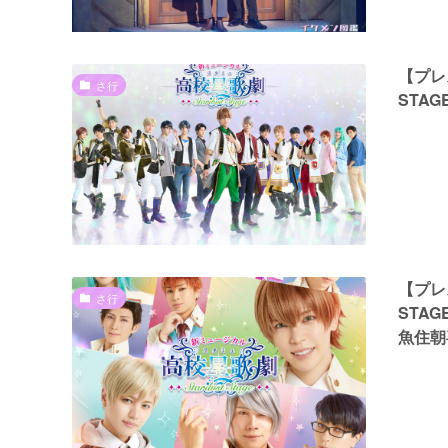
【プレ
さ行
STA
【プレ
さ行
STA
魚住朝