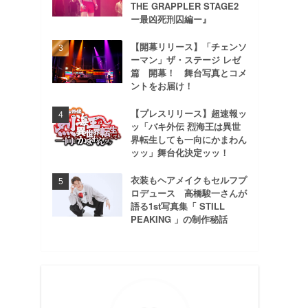
THE GRAPPLER STAGE2
ー最凶死刑囚編ー』
【開幕リリース】「チェンソ
ーマン」ザ・ステージ レゼ
篇 開幕！ 舞台写真とコメ
ントをお届け！
【プレスリリース】超速報ッ
ッ「バキ外伝 烈海王は異世
界転生しても一向にかまわん
ッッ」舞台化決定ッッ！
衣装もヘアメイクもセルフプ
ロデュース 高橋駿一さんが
語る1st写真集「 STILL
PEAKING 」の制作秘話