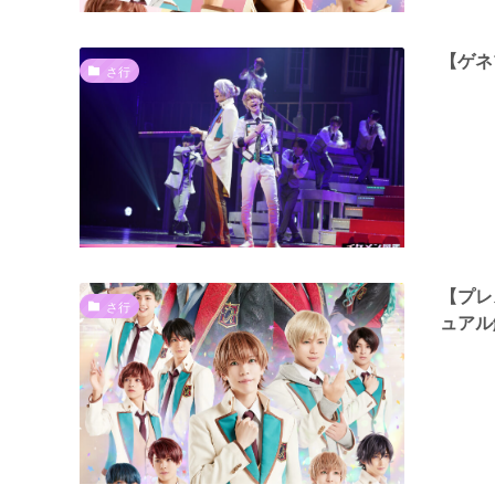
【ゲネ
さ行
【プレ
さ行
ュアル