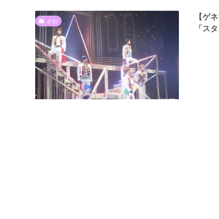
【ゲネ
さ行
「スタ