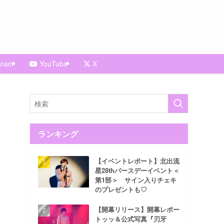
gram
YouTube
X
ランキング
【イベントレポート】北出流
星28thバースデーイベント＜
第1部＞ サイン入りチェキ
のプレゼントも♡
【開幕リリース】開幕レポー
トッッ＆公式写真『刃牙