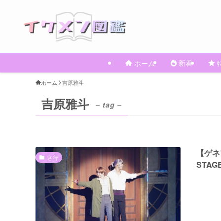
新着
ホーム
ホーム
吉原雅斗
吉原雅斗
– tag –
【ゲネ
さ行
STAGE