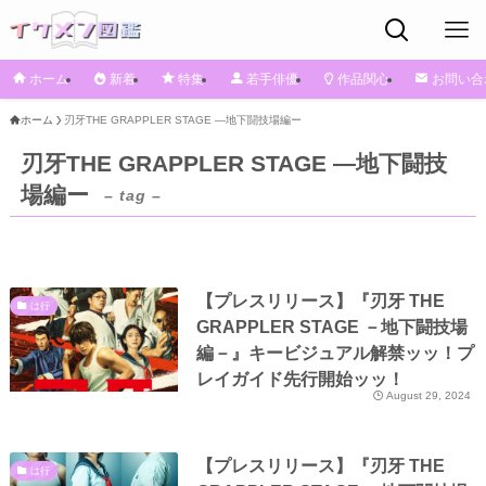
ホーム
新着
特集
若手俳優
作品関心
お問い合
ホーム
刃牙THE GRAPPLER STAGE ―地下闘技場編ー
刃牙THE GRAPPLER STAGE ―地下闘技
場編ー
– tag –
【プレスリリース】『刃牙 THE
は行
GRAPPLER STAGE －地下闘技場
編－』キービジュアル解禁ッッ！プ
レイガイド先行開始ッッ！
August 29, 2024
【プレスリリース】『刃牙 THE
は行