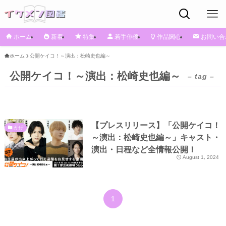
ホーム
新着
特集
若手俳優
作品関心
お問い合
ホーム
公開ケイコ！～演出：松崎史也編～
公開ケイコ！～演出：松崎史也編～
– tag –
【プレスリリース】「公開ケイコ！
か行
～演出：松崎史也編～」キャスト・
演出・日程など全情報公開！
August 1, 2024
1