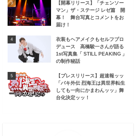
【開幕リリース】「チェンソー
マン」ザ・ステージ レゼ篇 開
幕！ 舞台写真とコメントをお
届け！
衣装もヘアメイクもセルフプロ
デュース 高橋駿一さんが語る
1st写真集「 STILL PEAKING 」
の制作秘話
【プレスリリース】超速報ッッ
「バキ外伝 烈海王は異世界転生
しても一向にかまわんッッ」舞
台化決定ッッ！