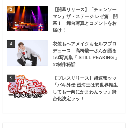
【開幕リリース】「チェンソー
マン」ザ・ステージ レゼ篇 開
幕！ 舞台写真とコメントをお
届け！
衣装もヘアメイクもセルフプロ
デュース 高橋駿一さんが語る
1st写真集「 STILL PEAKING 」
の制作秘話
【プレスリリース】超速報ッッ
「バキ外伝 烈海王は異世界転生
しても一向にかまわんッッ」舞
台化決定ッッ！