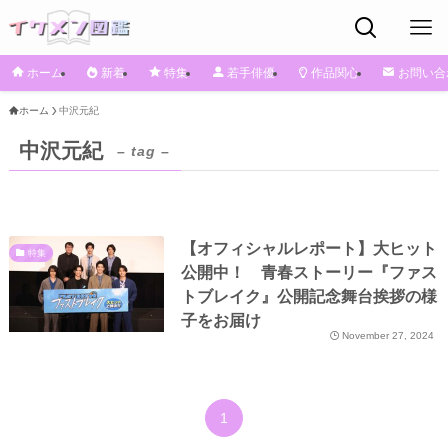
ホーム
新着
特集
若手俳優
作品関心
お問い合
ホーム
中沢元紀
中沢元紀
– tag –
【オフィシャルレポート】大ヒット
特集
公開中！ 青春ストーリー『ファス
トブレイク』公開記念舞台挨拶の様
子をお届け
November 27, 2024
1