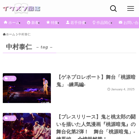
ホーム
新着
特集
若手俳優
作品関心
お問い合
ホーム
中村泰仁
中村泰仁
– tag –
【ゲネプロレポート】舞台「桃源暗
た行
鬼」 -練馬編-
January 4, 2025
【プレスリリース】鬼と桃太郎の闘
た行
いを描いた人気漫画『桃源暗鬼』の
舞台化第2弾！ 舞台「桃源暗鬼」-
練馬編- 全情報解禁！