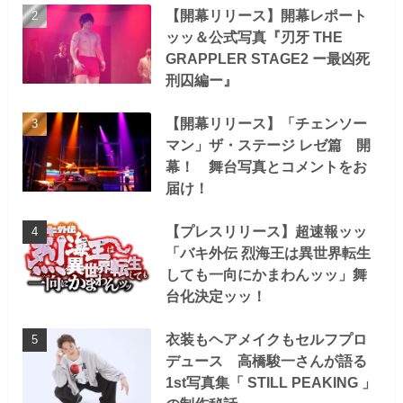
【開幕リリース】開幕レポート
ッッ＆公式写真『刃牙 THE
GRAPPLER STAGE2 ー最凶死
刑囚編ー』
【開幕リリース】「チェンソー
マン」ザ・ステージ レゼ篇 開
幕！ 舞台写真とコメントをお
届け！
【プレスリリース】超速報ッッ
「バキ外伝 烈海王は異世界転生
しても一向にかまわんッッ」舞
台化決定ッッ！
衣装もヘアメイクもセルフプロ
デュース 高橋駿一さんが語る
1st写真集「 STILL PEAKING 」