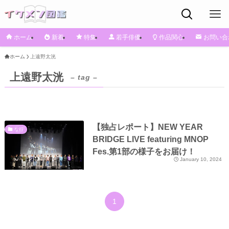
ホーム
新着
特集
若手俳優
作品関心
お問い合
ホーム
上遠野太洸
上遠野太洸
– tag –
【独占レポート】NEW YEAR
な行
BRIDGE LIVE featuring MNOP
Fes.第1部の様子をお届け！
January 10, 2024
1