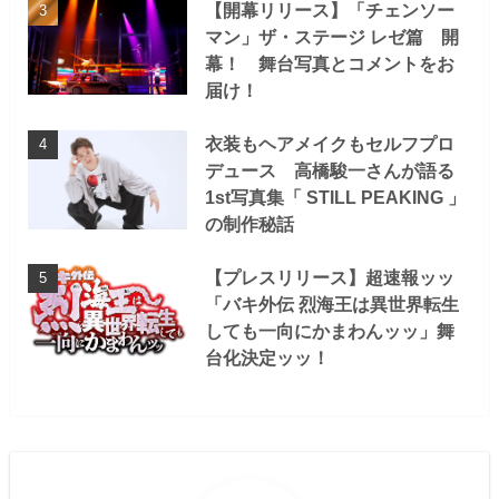
【開幕リリース】「チェンソー
マン」ザ・ステージ レゼ篇 開
幕！ 舞台写真とコメントをお
届け！
衣装もヘアメイクもセルフプロ
デュース 高橋駿一さんが語る
1st写真集「 STILL PEAKING 」
の制作秘話
【プレスリリース】超速報ッッ
「バキ外伝 烈海王は異世界転生
しても一向にかまわんッッ」舞
台化決定ッッ！