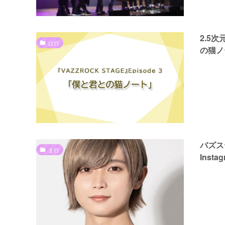
2.5次
は行
の猫ノ
バズ
ま行
Inst