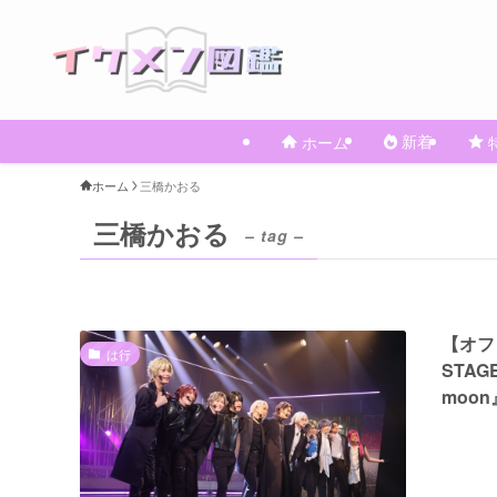
新着
ホーム
ホーム
三橋かおる
三橋かおる
– tag –
【オフ
は行
STAG
moon