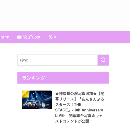
gram
YouTube
X
ランキング
★神奈川公演写真追加★【開
幕リリース】『あんさんぶる
スターズ！THE
STAGE』-10th Anniversary
LIVE- 開幕舞台写真＆キャ
ストコメントが公開！