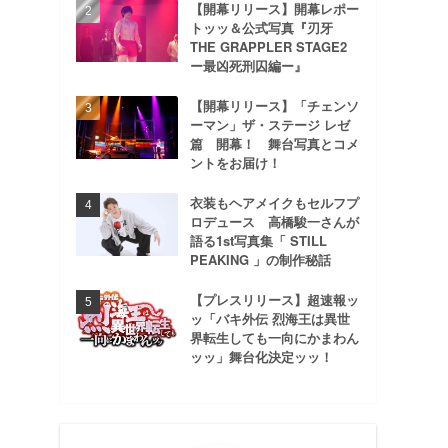
【開幕リリース】開幕レポー
トッッ＆公式写真『刃牙
THE GRAPPLER STAGE2
ー最凶死刑囚編ー』
【開幕リリース】「チェンソ
ーマン」ザ・ステージ レゼ
篇 開幕！ 舞台写真とコメ
ントをお届け！
衣装もヘアメイクもセルフプ
ロデュース 高橋駿一さんが
語る1st写真集「 STILL
PEAKING 」の制作秘話
【プレスリリース】超速報ッ
ッ「バキ外伝 烈海王は異世
界転生しても一向にかまわん
ッッ」舞台化決定ッッ！