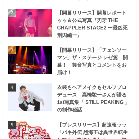
【開幕リリース】開幕レポート
ッッ＆公式写真『刃牙 THE
GRAPPLER STAGE2 ー最凶死
刑囚編ー』
【開幕リリース】「チェンソー
マン」ザ・ステージ レゼ篇 開
幕！ 舞台写真とコメントをお
届け！
衣装もヘアメイクもセルフプロ
デュース 高橋駿一さんが語る
1st写真集「 STILL PEAKING 」
の制作秘話
【プレスリリース】超速報ッッ
「バキ外伝 烈海王は異世界転生