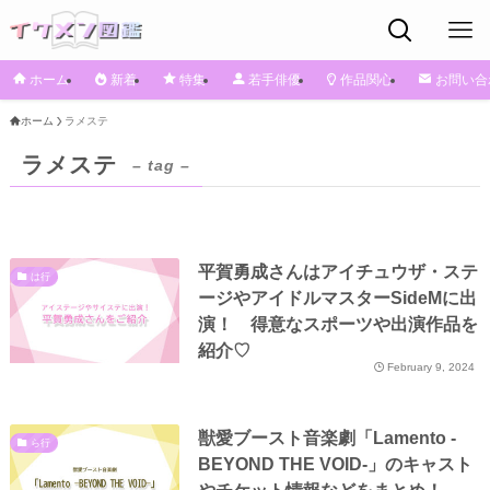
ホーム
新着
特集
若手俳優
作品関心
お問い合
ホーム
ラメステ
ラメステ
– tag –
平賀勇成さんはアイチュウザ・ステ
は行
ージやアイドルマスターSideMに出
演！ 得意なスポーツや出演作品を
紹介♡
February 9, 2024
獣愛ブースト音楽劇「Lamento -
ら行
BEYOND THE VOID-」のキャスト