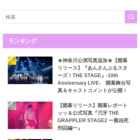
ランキング
★神奈川公演写真追加★【開幕
リリース】『あんさんぶるスタ
ーズ！THE STAGE』-10th
Anniversary LIVE- 開幕舞台写
真＆キャストコメントが公開！
【開幕リリース】開幕レポート
ッッ＆公式写真『刃牙 THE
GRAPPLER STAGE2 ー最凶死
刑囚編ー』