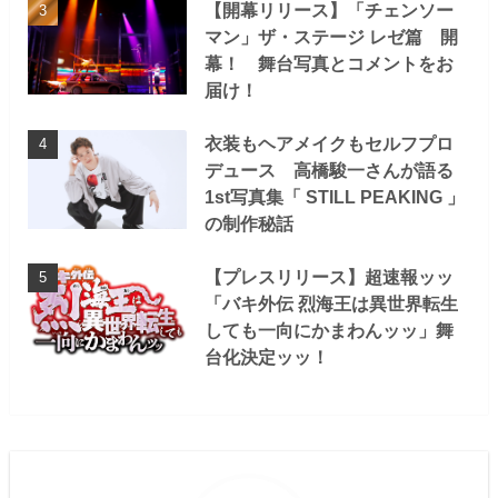
【開幕リリース】「チェンソー
マン」ザ・ステージ レゼ篇 開
幕！ 舞台写真とコメントをお
届け！
衣装もヘアメイクもセルフプロ
デュース 高橋駿一さんが語る
1st写真集「 STILL PEAKING 」
の制作秘話
【プレスリリース】超速報ッッ
「バキ外伝 烈海王は異世界転生
しても一向にかまわんッッ」舞
台化決定ッッ！