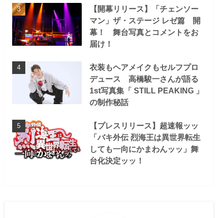
【開幕リリース】「チェンソー
マン」ザ・ステージ レゼ篇 開
幕！ 舞台写真とコメントをお
届け！
衣装もヘアメイクもセルフプロ
デュース 高橋駿一さんが語る
1st写真集「 STILL PEAKING 」
の制作秘話
【プレスリリース】超速報ッッ
「バキ外伝 烈海王は異世界転生
しても一向にかまわんッッ」舞
台化決定ッッ！