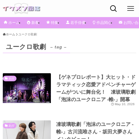
ホーム
新着
特集
若手俳優
作品関心
お問い合
ホーム
ユークロ歌劇
ユークロ歌劇
– tag –
【ゲネプロレポート】大ヒット・ド
あ行
ラマティック恋愛アドベンチャーゲ
ームがついに舞台化！ 凍玻璃歌劇
「泡沫のユークロニア -帷-」開幕
May 10, 2026
凍玻璃歌劇「泡沫のユークロニア -
あ行
帷-」古川流唯さん・坂田大夢さん