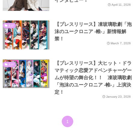
インタビュー！
April 11, 2026
【プレスリリース】凍玻璃歌劇「泡
あ行
沫のユークロニア -帷-」新情報解
禁！
March 7, 2026
【プレスリリース】大ヒット・ドラ
あ行
マティック恋愛アドベンチャーゲー
ムが待望の舞台化！！ 凍玻璃歌劇
「泡沫のユークロニア -帷-」上演決
定！
January 23, 2026
1