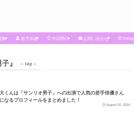
作品関心
Insta
特集
若手俳優
お問い合わせ
男子』
– tag –
大くんは「サンリオ男子」への出演で人気の若手俳優さん
になるプロフィールをまとめました！
August 20, 2024