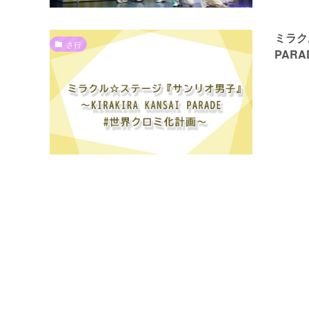
ミラク
さ行
PAR