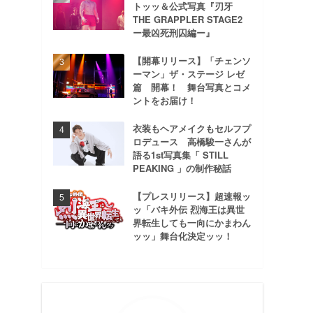
トッッ＆公式写真『刃牙
THE GRAPPLER STAGE2
ー最凶死刑囚編ー』
【開幕リリース】「チェンソ
ーマン」ザ・ステージ レゼ
篇 開幕！ 舞台写真とコメ
ントをお届け！
衣装もヘアメイクもセルフプ
ロデュース 高橋駿一さんが
語る1st写真集「 STILL
PEAKING 」の制作秘話
【プレスリリース】超速報ッ
ッ「バキ外伝 烈海王は異世
界転生しても一向にかまわん
ッッ」舞台化決定ッッ！