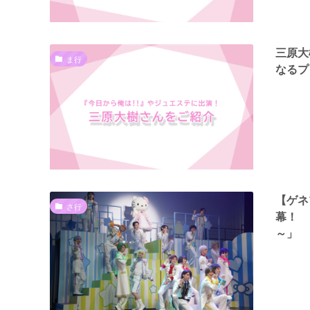
三原大
ま行
なるプ
【ゲネ
さ行
幕！ 
～」