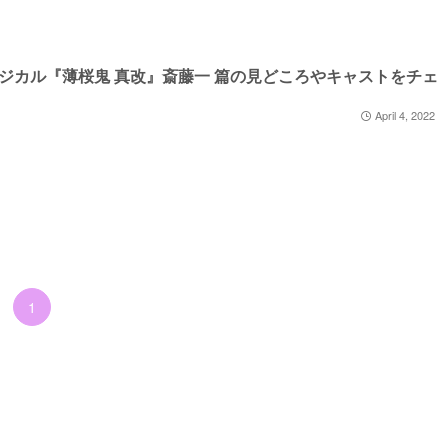
ジカル『薄桜鬼 真改』斎藤一 篇の見どころやキャストをチェ
April 4, 2022
1