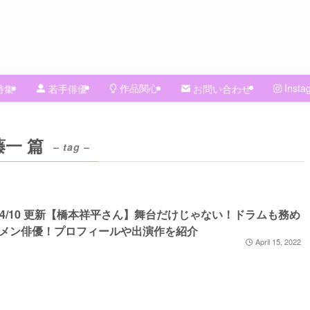
作品関心
Insta
特集
若手俳優
お問い合わせ
一 篇
– tag –
3/04/10 更新【橋本祥平さん】舞台だけじゃない！ドラムも務め
メン俳優！プロフィールや出演作を紹介
April 15, 2022