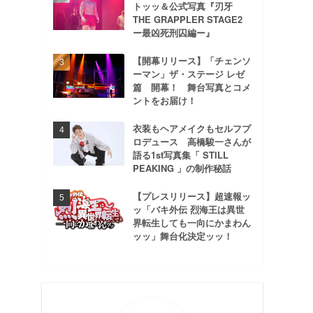
トッッ＆公式写真『刃牙
THE GRAPPLER STAGE2
ー最凶死刑囚編ー』
【開幕リリース】「チェンソ
ーマン」ザ・ステージ レゼ
篇 開幕！ 舞台写真とコメ
ントをお届け！
衣装もヘアメイクもセルフプ
ロデュース 高橋駿一さんが
語る1st写真集「 STILL
PEAKING 」の制作秘話
【プレスリリース】超速報ッ
ッ「バキ外伝 烈海王は異世
界転生しても一向にかまわん
ッッ」舞台化決定ッッ！