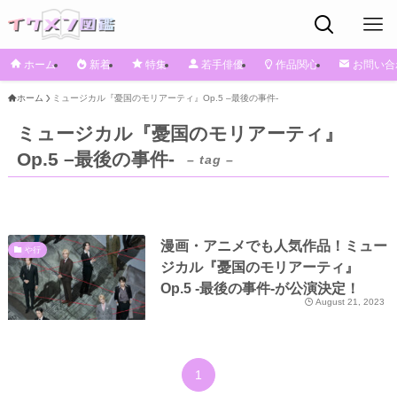
ホーム
新着
特集
若手俳優
作品関心
お問い合
ホーム
ミュージカル『憂国のモリアーティ』Op.5 –最後の事件-
ミュージカル『憂国のモリアーティ』
Op.5 –最後の事件-
– tag –
漫画・アニメでも人気作品！ミュー
や行
ジカル『憂国のモリアーティ』
Op.5 -最後の事件-が公演決定！
August 21, 2023
1