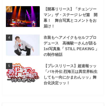
【開幕リリース】「チェンソー
マン」ザ・ステージ レゼ篇 開
幕！ 舞台写真とコメントをお
届け！
衣装もヘアメイクもセルフプロ
デュース 高橋駿一さんが語る
1st写真集「 STILL PEAKING 」
の制作秘話
【プレスリリース】超速報ッッ
「バキ外伝 烈海王は異世界転生
しても一向にかまわんッッ」舞
台化決定ッッ！