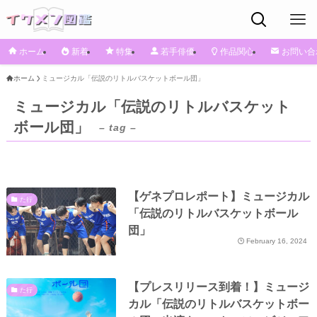
ホーム
新着
特集
若手俳優
作品関心
お問い合
ホーム
ミュージカル「伝説のリトルバスケットボール団」
ミュージカル「伝説のリトルバスケット
ボール団」
– tag –
【ゲネプロレポート】ミュージカル
た行
「伝説のリトルバスケットボール
団」
February 16, 2024
【プレスリリース到着！】ミュージ
た行
カル「伝説のリトルバスケットボー