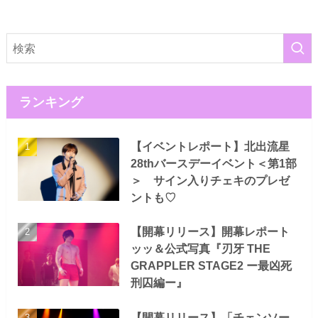
ランキング
【イベントレポート】北出流星
28thバースデーイベント＜第1部
＞ サイン入りチェキのプレゼ
ントも♡
【開幕リリース】開幕レポート
ッッ＆公式写真『刃牙 THE
GRAPPLER STAGE2 ー最凶死
刑囚編ー』
【開幕リリース】「チェンソー