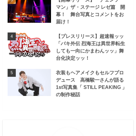
マン」ザ・ステージ レゼ篇 開
幕！ 舞台写真とコメントをお
届け！
【プレスリリース】超速報ッッ
「バキ外伝 烈海王は異世界転生
しても一向にかまわんッッ」舞
台化決定ッッ！
衣装もヘアメイクもセルフプロ
デュース 高橋駿一さんが語る
1st写真集「 STILL PEAKING 」
の制作秘話