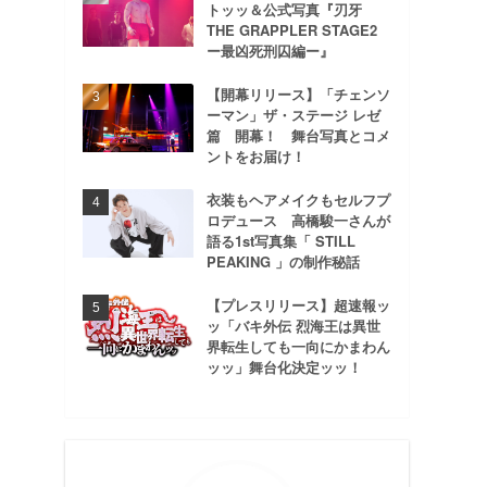
トッッ＆公式写真『刃牙
THE GRAPPLER STAGE2
ー最凶死刑囚編ー』
【開幕リリース】「チェンソ
ーマン」ザ・ステージ レゼ
篇 開幕！ 舞台写真とコメ
ントをお届け！
衣装もヘアメイクもセルフプ
ロデュース 高橋駿一さんが
語る1st写真集「 STILL
PEAKING 」の制作秘話
【プレスリリース】超速報ッ
ッ「バキ外伝 烈海王は異世
界転生しても一向にかまわん
ッッ」舞台化決定ッッ！