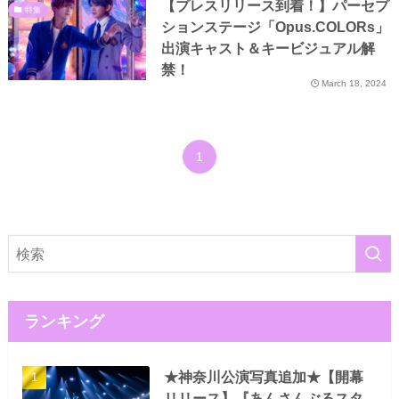
【プレスリリース到着！】パーセプ
特集
ションステージ「Opus.COLORs」
出演キャスト＆キービジュアル解
禁！
March 18, 2024
1
ランキング
★神奈川公演写真追加★【開幕
リリース】『あんさんぶるスタ