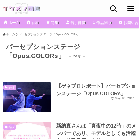
ホーム
新着
特集
若手俳優
作品関心
お問い合
ホーム
パーセプションステージ「Opus.COLORs」
パーセプションステージ
「Opus.COLORs」
– tag –
【ゲネプロレポート】パーセプショ
あ行
ンステージ「Opus.COLORs」
May 10, 2024
新納直さんは「真夜中の12時」のメ
な行
ンバーであり、モデルとしても活躍