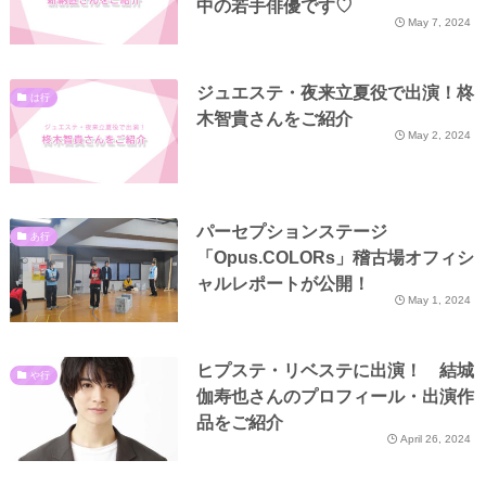
中の若手俳優です♡
May 7, 2024
ジュエステ・夜来立夏役で出演！柊
は行
木智貴さんをご紹介
May 2, 2024
パーセプションステージ
あ行
「Opus.COLORs」稽古場オフィシ
ャルレポートが公開！
May 1, 2024
ヒプステ・リベステに出演！ 結城
や行
伽寿也さんのプロフィール・出演作
品をご紹介
April 26, 2024