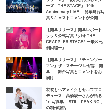
ーズ！THE STAGE』-10th
Anniversary LIVE- 開幕舞台写
真＆キャストコメントが公開！
【開幕リリース】開幕レポート
ッッ＆公式写真『刃牙 THE
GRAPPLER STAGE2 ー最凶死
刑囚編ー』
【開幕リリース】「チェンソー
マン」ザ・ステージ レゼ篇 開
幕！ 舞台写真とコメントをお
届け！
衣装もヘアメイクもセルフプロ
デュース 高橋駿一さんが語る
1st写真集「 STILL PEAKING 」
の制作秘話