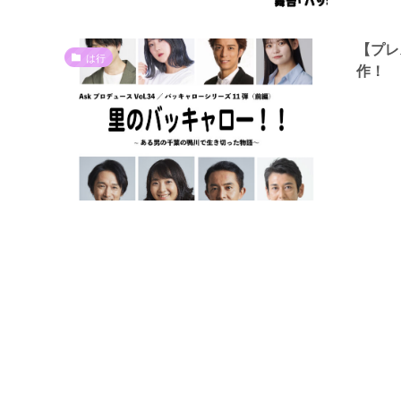
【プレ
は行
作！ 