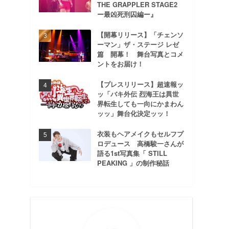
THE GRAPPLER STAGE2
ー最凶死刑囚編ー』
【開幕リリース】「チェンソ
ーマン」ザ・ステージ レゼ
篇 開幕！ 舞台写真とコメ
ントをお届け！
【プレスリリース】超速報ッ
ッ「バキ外伝 烈海王は異世
界転生しても一向にかまわん
ッッ」舞台化決定ッッ！
衣装もヘアメイクもセルフプ
ロデュース 高橋駿一さんが
語る1st写真集「 STILL
PEAKING 」の制作秘話