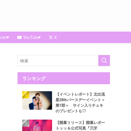
gram
YouTube
X
ランキング
【イベントレポート】北出流
星28thバースデーイベント＜
第1部＞ サイン入りチェキ
のプレゼントも♡
【開幕リリース】開幕レポー
トッッ＆公式写真『刃牙