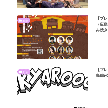
【プレ
は行
（広島
み焼き
【プレ
は行
島編)