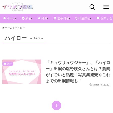
ホーム
新着
特集
若手俳優
作品関心
お問い合
ホーム
ハイロー
ハイロー
– tag –
「キョウリュウジャー」、「ハイロ
さ行
ー」出演の塩野瑛久さんとは？筋肉
がすごいと話題！写真集発売やこれ
までの出演情報も！
March 8, 2022
1