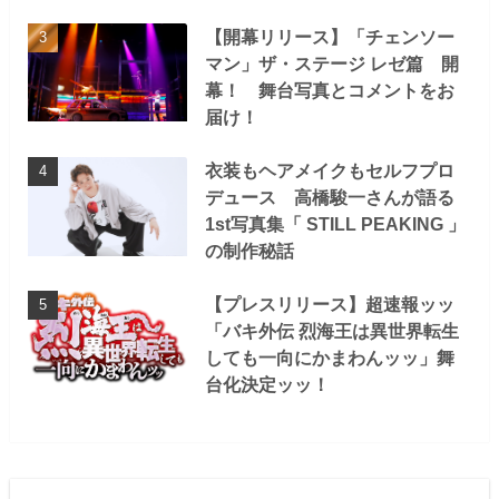
【開幕リリース】「チェンソー
マン」ザ・ステージ レゼ篇 開
幕！ 舞台写真とコメントをお
届け！
衣装もヘアメイクもセルフプロ
デュース 高橋駿一さんが語る
1st写真集「 STILL PEAKING 」
の制作秘話
【プレスリリース】超速報ッッ
「バキ外伝 烈海王は異世界転生
しても一向にかまわんッッ」舞
台化決定ッッ！