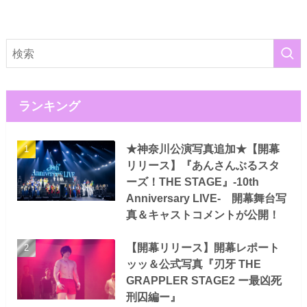
ランキング
★神奈川公演写真追加★【開幕
リリース】『あんさんぶるスタ
ーズ！THE STAGE』-10th
Anniversary LIVE- 開幕舞台写
真＆キャストコメントが公開！
【開幕リリース】開幕レポート
ッッ＆公式写真『刃牙 THE
GRAPPLER STAGE2 ー最凶死
刑囚編ー』