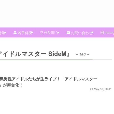
作品関心
Insta
特集
若手俳優
お問い合わせ
ドルマスター SideM』
– tag –
気男性アイドルたちが生ライブ！「アイドルマスター
eM」が舞台化！
May 18, 2022