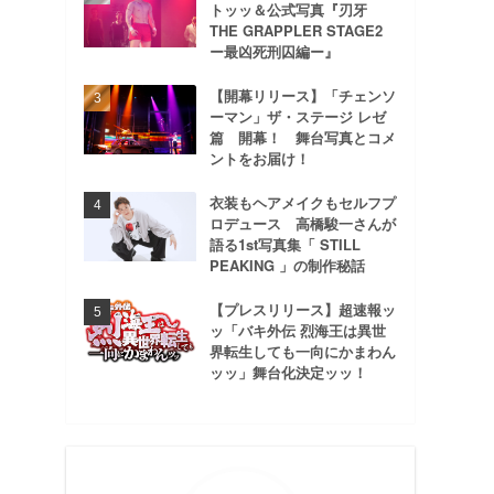
トッッ＆公式写真『刃牙
THE GRAPPLER STAGE2
ー最凶死刑囚編ー』
【開幕リリース】「チェンソ
ーマン」ザ・ステージ レゼ
篇 開幕！ 舞台写真とコメ
ントをお届け！
衣装もヘアメイクもセルフプ
ロデュース 高橋駿一さんが
語る1st写真集「 STILL
PEAKING 」の制作秘話
【プレスリリース】超速報ッ
ッ「バキ外伝 烈海王は異世
界転生しても一向にかまわん
ッッ」舞台化決定ッッ！