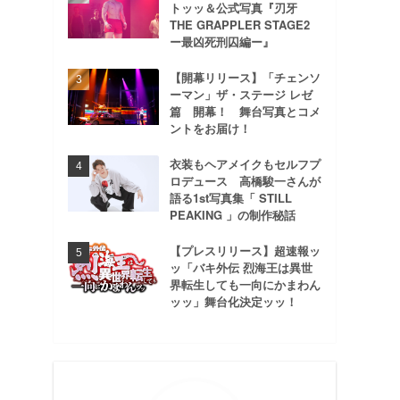
トッッ＆公式写真『刃牙
THE GRAPPLER STAGE2
ー最凶死刑囚編ー』
【開幕リリース】「チェンソ
ーマン」ザ・ステージ レゼ
篇 開幕！ 舞台写真とコメ
ントをお届け！
衣装もヘアメイクもセルフプ
ロデュース 高橋駿一さんが
語る1st写真集「 STILL
PEAKING 」の制作秘話
【プレスリリース】超速報ッ
ッ「バキ外伝 烈海王は異世
界転生しても一向にかまわん
ッッ」舞台化決定ッッ！