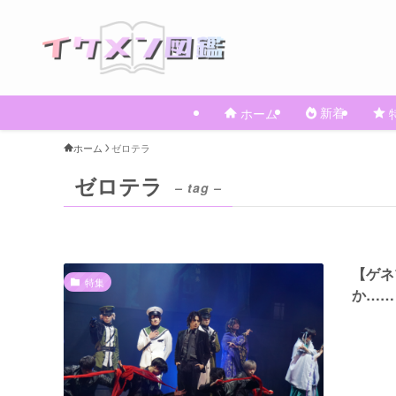
新着
ホーム
ホーム
ゼロテラ
ゼロテラ
– tag –
【ゲネ
特集
か……