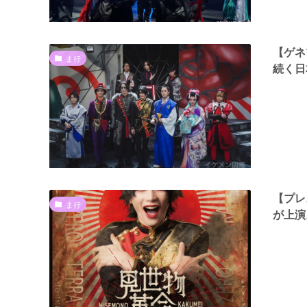
【ゲネ
ま行
続く日
【プレ
ま行
が上演