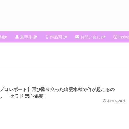
作品関心
Insta
特集
若手俳優
お問い合わせ
プロレポート】再び降り立った出雲水都で何が起こるの
 。「クラド 弐心協奏」
June 3, 2023