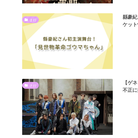
縣豪紀
ま行
ケット
【ゲネ
さ行
不正に