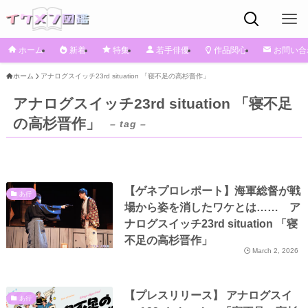
ホーム
新着
特集
若手俳優
作品関心
お問い合
ホーム
アナログスイッチ23rd situation 「寝不足の高杉晋作」
アナログスイッチ23rd situation 「寝不足
の高杉晋作」
– tag –
【ゲネプロレポート】海軍総督が戦
あ行
場から姿を消したワケとは…… ア
ナログスイッチ23rd situation 「寝
不足の高杉晋作」
March 2, 2026
【プレスリリース】 アナログスイ
あ行