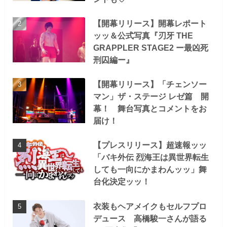
【開幕リリース】開幕レポート
ッッ＆公式写真『刃牙 THE
GRAPPLER STAGE2 ー最凶死
刑囚編ー』
【開幕リリース】「チェンソー
マン」ザ・ステージ レゼ篇 開
幕！ 舞台写真とコメントをお
届け！
【プレスリリース】超速報ッッ
「バキ外伝 烈海王は異世界転生
しても一向にかまわんッッ」舞
台化決定ッッ！
衣装もヘアメイクもセルフプロ
デュース 高橋駿一さんが語る