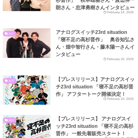
杉晋作」 秋本雄基さん・渡辺伸一
朗さん・忠津勇樹さんインタビュー
February 24, 2026
アナログスイッチ23rd situation
あ行
「寝不足の高杉晋作」 奥谷知弘さ
ん・畑中智行さん・藤木陽一さんイ
ンタビュー
February 20, 2026
【プレスリリース】アナログスイッ
あ行
チ23rd situation 「寝不足の高杉晋
作」 アフタートーク開催決定！
February 10, 2026
【プレスリリース】 アナログスイ
あ行
ッチ23rd situation 「寝不足の高杉
晋作」 一般先着販売スタート！