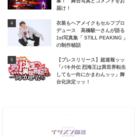
幕！ 舞台写真とコメントをお
届け！
衣装もヘアメイクもセルフプロ
デュース 高橋駿一さんが語る
1st写真集「 STILL PEAKING 」
の制作秘話
【プレスリリース】超速報ッッ
「バキ外伝 烈海王は異世界転生
しても一向にかまわんッッ」舞
台化決定ッッ！