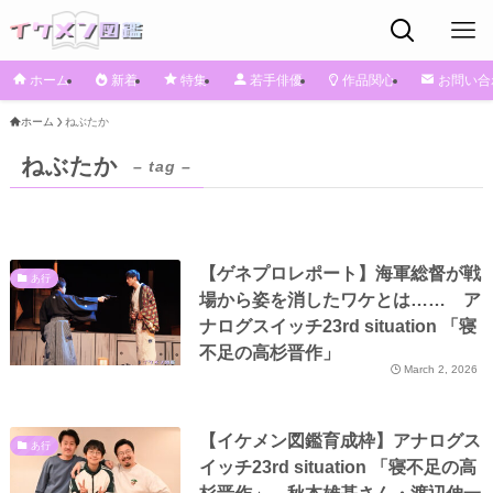
ホーム
新着
特集
若手俳優
作品関心
お問い合
ホーム
ねぶたか
ねぶたか
– tag –
【ゲネプロレポート】海軍総督が戦
あ行
場から姿を消したワケとは…… ア
ナログスイッチ23rd situation 「寝
不足の高杉晋作」
March 2, 2026
【イケメン図鑑育成枠】アナログス
あ行
イッチ23rd situation 「寝不足の高