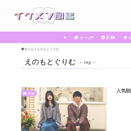
新着
ホーム
ホーム
えのもとぐりむ
えのもとぐりむ
– tag –
人気朗
特集