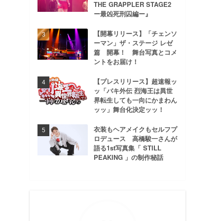
THE GRAPPLER STAGE2
ー最凶死刑囚編ー』
【開幕リリース】「チェンソ
ーマン」ザ・ステージ レゼ
篇 開幕！ 舞台写真とコメ
ントをお届け！
【プレスリリース】超速報ッ
ッ「バキ外伝 烈海王は異世
界転生しても一向にかまわん
ッッ」舞台化決定ッッ！
衣装もヘアメイクもセルフプ
ロデュース 高橋駿一さんが
語る1st写真集「 STILL
PEAKING 」の制作秘話