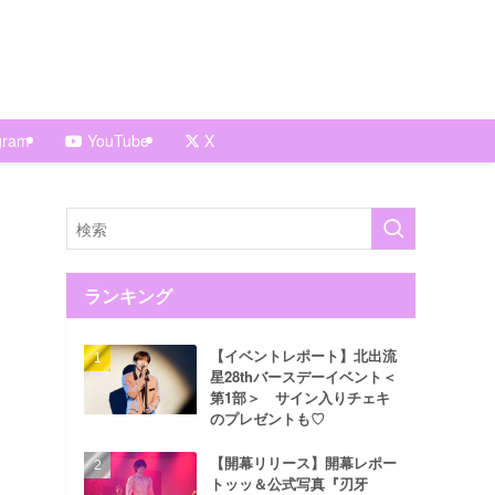
gram
YouTube
X
ランキング
【イベントレポート】北出流
星28thバースデーイベント＜
第1部＞ サイン入りチェキ
のプレゼントも♡
【開幕リリース】開幕レポー
トッッ＆公式写真『刃牙