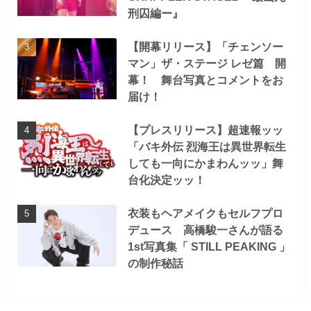
刑囚編ー』
【開幕リリース】「チェンソー
マン」ザ・ステージ レゼ篇 開
幕！ 舞台写真とコメントをお
届け！
【プレスリリース】超速報ッッ
「バキ外伝 烈海王は異世界転生
しても一向にかまわんッッ」舞
台化決定ッッ！
衣装もヘアメイクもセルフプロ
デュース 高橋駿一さんが語る
1st写真集「 STILL PEAKING 」
の制作秘話