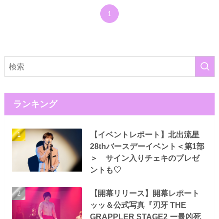
1
ランキング
【イベントレポート】北出流星
28thバースデーイベント＜第1部
＞ サイン入りチェキのプレゼ
ントも♡
【開幕リリース】開幕レポート
ッッ＆公式写真『刃牙 THE
GRAPPLER STAGE2 ー最凶死