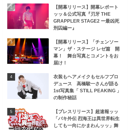
【開幕リリース】開幕レポート
ッッ＆公式写真『刃牙 THE
GRAPPLER STAGE2 ー最凶死
刑囚編ー』
【開幕リリース】「チェンソー
マン」ザ・ステージ レゼ篇 開
幕！ 舞台写真とコメントをお
届け！
衣装もヘアメイクもセルフプロ
デュース 高橋駿一さんが語る
1st写真集「 STILL PEAKING 」
の制作秘話
【プレスリリース】超速報ッッ
「バキ外伝 烈海王は異世界転生
しても一向にかまわんッッ」舞