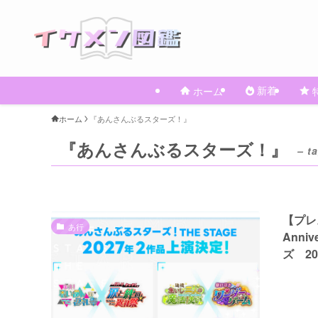
新着
ホーム
ホーム
『あんさんぶるスターズ！』
『あんさんぶるスターズ！』
– t
【プレ
あ行
Ann
ズ 2