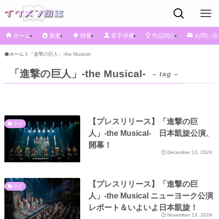
ホーム
新着
特集
若手俳優
作品関心
お問い合
ホーム
「進撃の巨人」-the Musical-
「進撃の巨人」-the Musical-
– tag –
【プレスリリース】「進撃の巨
さ行
人」-the Musical- 日本凱旋公演、
開幕！
December 13, 2024
【プレスリリース】「進撃の巨
さ行
人」-the Musical ニューヨーク公演
レポート＆いよいよ日本凱旋！
November 13, 2024