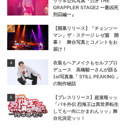
ッッ＆公式写真『刃牙 THE
GRAPPLER STAGE2 ー最凶死
刑囚編ー』
【開幕リリース】「チェンソー
マン」ザ・ステージ レゼ篇 開
幕！ 舞台写真とコメントをお
届け！
衣装もヘアメイクもセルフプロ
デュース 高橋駿一さんが語る
1st写真集「 STILL PEAKING 」
の制作秘話
【プレスリリース】超速報ッッ
「バキ外伝 烈海王は異世界転生
しても一向にかまわんッッ」舞
台化決定ッッ！