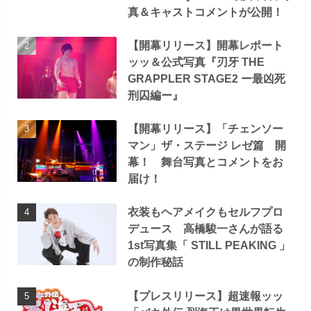
真＆キャストコメントが公開！
【開幕リリース】開幕レポート
ッッ＆公式写真『刃牙 THE
GRAPPLER STAGE2 ー最凶死
刑囚編ー』
【開幕リリース】「チェンソー
マン」ザ・ステージ レゼ篇 開
幕！ 舞台写真とコメントをお
届け！
衣装もヘアメイクもセルフプロ
デュース 高橋駿一さんが語る
1st写真集「 STILL PEAKING 」
の制作秘話
【プレスリリース】超速報ッッ