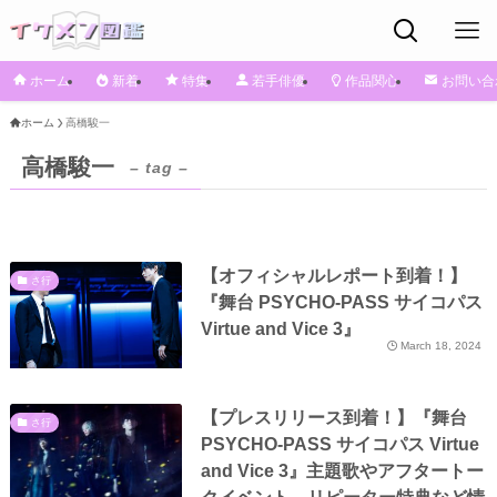
ホーム
新着
特集
若手俳優
作品関心
お問い合
ホーム
⾼橋駿⼀
⾼橋駿⼀
– tag –
【オフィシャルレポート到着！】
さ行
『舞台 PSYCHO-PASS サイコパス
Virtue and Vice 3』
March 18, 2024
【プレスリリース到着！】『舞台
さ行
PSYCHO-PASS サイコパス Virtue
and Vice 3』主題歌やアフタートー