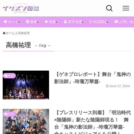
ホーム
新着
特集
若手俳優
作品関心
お問い合
ホーム
⾼橋祐理
⾼橋祐理
– tag –
【ゲネプロレポート】舞台「⻤神の
か行
影法師」-玲瓏万華篇-
June 17, 2024
【プレスリリース到着】「明治時代
か行
×陰陽師」新たな陰陽師現る！ 舞
台「鬼神の影法師」-玲瓏万華篇-
全キャストビジュアルを公開！