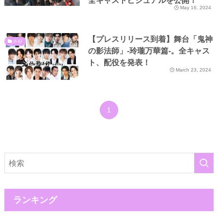
May 16, 2024
【プレスリリース到着】舞台「鬼神
か行
の影法師」-玲瓏万華篇-。全キャス
ト、配役を発表！
March 23, 2024
1
ランキング