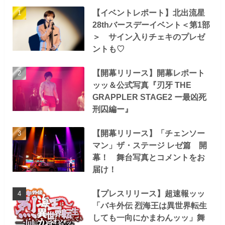
【イベントレポート】北出流星
28thバースデーイベント＜第1部
＞ サイン入りチェキのプレゼ
ントも♡
【開幕リリース】開幕レポート
ッッ＆公式写真『刃牙 THE
GRAPPLER STAGE2 ー最凶死
刑囚編ー』
【開幕リリース】「チェンソー
マン」ザ・ステージ レゼ篇 開
幕！ 舞台写真とコメントをお
届け！
【プレスリリース】超速報ッッ
「バキ外伝 烈海王は異世界転生
しても一向にかまわんッッ」舞