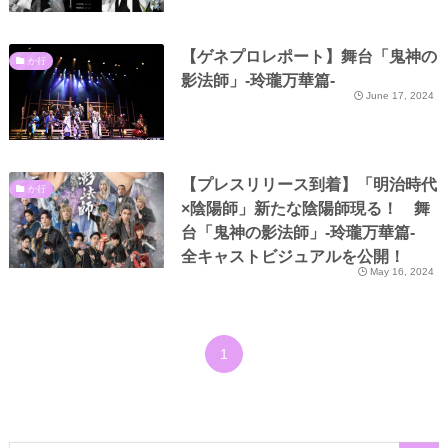
【ゲネプロレポート】舞台「⻤神の
か行
影法師」-玲瓏万華篇-
June 17, 2024
【プレスリリース到着】「明治時代
か行
×陰陽師」新たな陰陽師現る！ 舞
台「鬼神の影法師」-玲瓏万華篇-
全キャストビジュアルを公開！
May 16, 2024
1