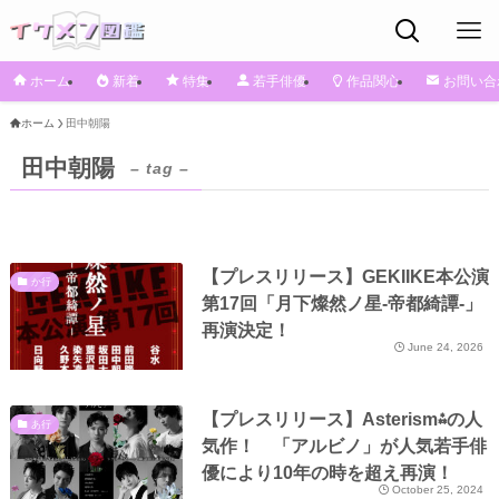
ホーム
新着
特集
若手俳優
作品関心
お問い合
ホーム
⽥中朝陽
⽥中朝陽
– tag –
【プレスリリース】GEKIIKE本公演
か行
第17回「月下燦然ノ星-帝都綺譚-」
再演決定！
June 24, 2026
【プレスリリース】Asterism⁂の人
あ行
気作！ 「アルビノ」が人気若手俳
優により10年の時を超え再演！
October 25, 2024