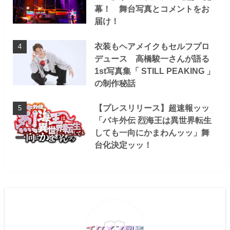
幕！ 舞台写真とコメントをお
届け！
衣装もヘアメイクもセルフプロ
デュース 高橋駿一さんが語る
1st写真集「 STILL PEAKING 」
の制作秘話
【プレスリリース】超速報ッッ
「バキ外伝 烈海王は異世界転生
しても一向にかまわんッッ」舞
台化決定ッッ！