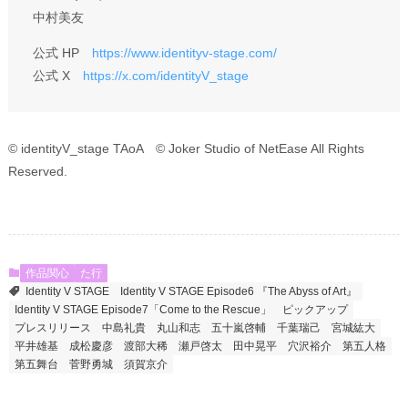
中村美友
公式 HP
https://www.identityv-stage.com/
公式 X
https://x.com/identityV_stage
© identityV_stage TAoA © Joker Studio of NetEase All Rights
Reserved.
作品関心
た行
Identity V STAGE
Identity V STAGE Episode6 『The Abyss of Art』
Identity V STAGE Episode7「Come to the Rescue」
ピックアップ
プレスリリース
中島礼貴
丸山和志
五十嵐啓輔
千葉瑞己
宮城紘大
平井雄基
成松慶彦
渡部大稀
瀬戸啓太
田中晃平
穴沢裕介
第五人格
第五舞台
菅野勇城
須賀京介