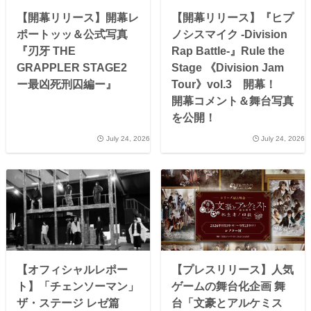
【開幕リリース】開幕レ
【開幕リリース】『ヒプ
ポートッッ＆公式写真
ノシスマイク -Division
『刃牙 THE
Rap Battle-』Rule the
GRAPPLER STAGE2
Stage 《Division Jam
ー最凶死刑囚編ー』
Tour》vol.3 開幕！
開幕コメント＆舞台写真
を公開！
July 24, 2026
July 24, 2026
【オフィシャルレポー
【プレスリリース】人気
ト】「チェンソーマン」
ゲームの舞台化企画 舞
ザ・ステージ レゼ篇
台「文豪とアルケミス