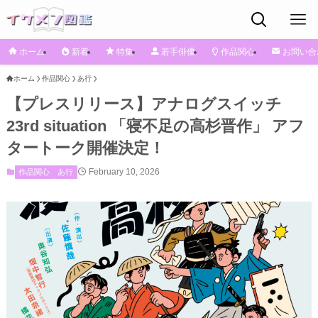
ホーム
新着
特集
若手俳優
作品関心
お問い合
ホーム
作品関心
あ行
【プレスリリース】アナログスイッチ
23rd situation 「寝不足の高杉晋作」 アフ
タートーク開催決定！
February 10, 2026
作品関心
あ行