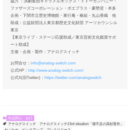
協力 ：演劇集団キャラメルボックス・イトーカンパニー・
ファザーズコーポレーション・ポエプラス・豪勢堂・本多
企画・下関市立歴史博物館・東行庵・椿組・丸山香織 他
助成：公益財団法人東京都歴史文化財団 アーツカウンシル
東京
【東京ライブ・ステージ応援助成／東京芸術文化鑑賞サポ
ート助成】
主催・企画・製作：アナログスイッチ
お問合せ：
info@analog-switch.com
公式HP：
http://www.analog-switch.com/
公式X(旧Twitter)：
https://twitter.com/analogswitch
作品関心
あ行
アナログスイッチ
アナログスイッチ23rd situation「寝不足の高杉晋作」
ねぶたか
ピックアップ
プレスリリース