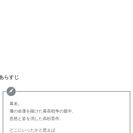
あらすじ
幕末。
藩の命運を賭けた幕長戦争の最中、
忽然と姿を消した高杉晋作。
どこにいったかと思えば