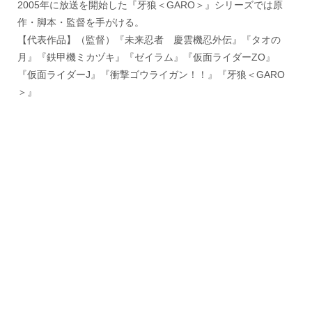
2005年に放送を開始した『牙狼＜GARO＞』シリーズでは原
作・脚本・監督を手がける。
【代表作品】（監督）『未来忍者 慶雲機忍外伝』『タオの
月』『鉄甲機ミカヅキ』『ゼイラム』『仮面ライダーZO』
『仮面ライダーJ』『衝撃ゴウライガン！！』『牙狼＜GARO
＞』