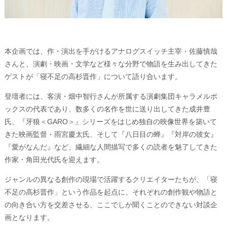
本企画では、作・演出を手がけるアナログスイッチ主宰・佐藤慎哉
さんと、演劇・映画・文学など様々な分野で物語を生み出してきた
ゲストが「寝不足の高杉晋作」について語り合います。
登壇者には、客演・畑中智行さんが所属する演劇集団キャラメルボ
ックスの代表であり、数多くの名作を世に送り出してきた成井豊
氏、『牙狼＜GARO＞』シリーズをはじめ独自の映像世界を築いて
きた映画監督・雨宮慶太氏、そして『八日目の蝉』『対岸の彼女』
『愛がなんだ』など、繊細な人間描写で多くの読者を魅了してきた
作家・角田光代氏を迎えます。
ジャンルの異なる創作の現場で活躍するクリエイターたちが、「寝
不足の高杉晋作」という作品を起点に、それぞれの創作観や物語と
の向き合い方を交差させる、ここでしか聞くことのできない対談企
画となります。