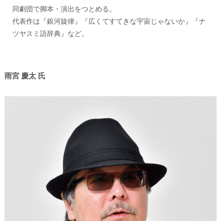
同劇団で脚本・演出をつとめる。
代表作は『銀河旋律』『広くてすてきな宇宙じゃないか』『ナ
ツヤスミ語辞典』など。
雨宮 慶太 氏