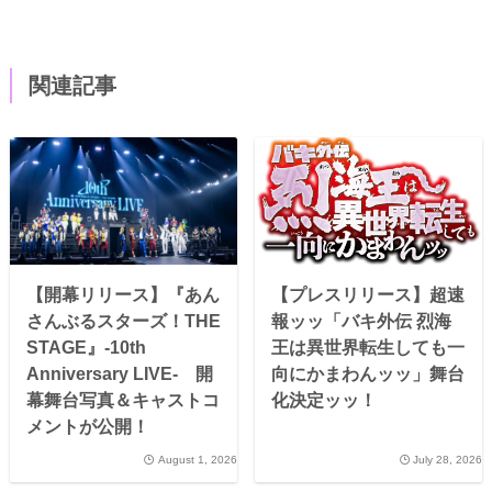
関連記事
【開幕リリース】『あん
【プレスリリース】超速
さんぶるスターズ！THE
報ッッ「バキ外伝 烈海
STAGE』-10th
王は異世界転生しても一
Anniversary LIVE- 開
向にかまわんッッ」舞台
幕舞台写真＆キャストコ
化決定ッッ！
メントが公開！
August 1, 2026
July 28, 2026