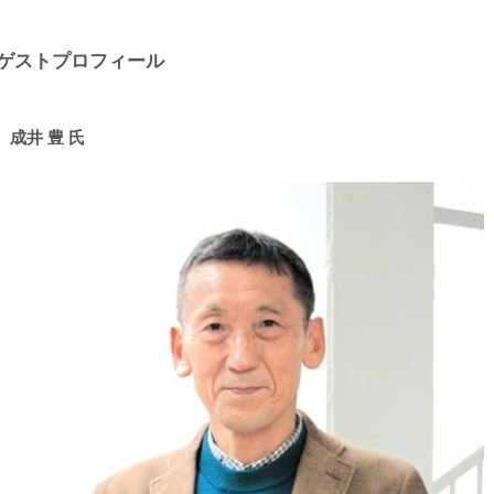
ゲストプロフィール
成井 豊 氏