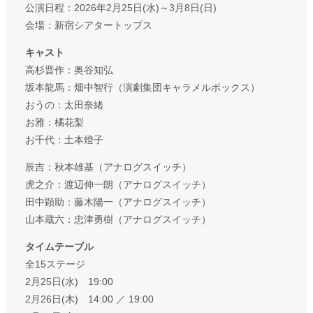
公演日程：2026年2月25日(水)～3月8日(日)
会場：新宿シアタートップス
キャスト
高杉晋作：奥谷知弘
坂本龍馬：畑中智行（演劇集団キャラメルボックス）
おうの：太田奈緒
お雅：橘花梨
お千代：土本燈子
辰吉：秋本雄基（アナログスイッチ）
虎之介：渡辺伸一朗（アナログスイッチ）
田中顕助：藤木陽一（アナログスイッチ）
山本蔵六：忠津勇樹（アナログスイッチ）
タイムテーブル
全15ステージ
2月25日(水) 19:00
2月26日(木) 14:00 ／ 19:00