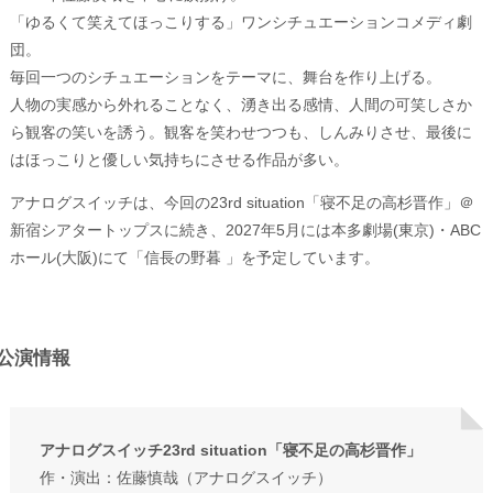
「ゆるくて笑えてほっこりする」ワンシチュエーションコメディ劇
団。
毎回一つのシチュエーションをテーマに、舞台を作り上げる。
人物の実感から外れることなく、湧き出る感情、人間の可笑しさか
ら観客の笑いを誘う。観客を笑わせつつも、しんみりさせ、最後に
はほっこりと優しい気持ちにさせる作品が多い。
アナログスイッチは、今回の23rd situation「寝不足の高杉晋作」＠
新宿シアタートップスに続き、2027年5月には本多劇場(東京)・ABC
ホール(大阪)にて「信長の野暮 」を予定しています。
公演情報
アナログスイッチ23rd situation「寝不足の高杉晋作」
作・演出：佐藤慎哉（アナログスイッチ）