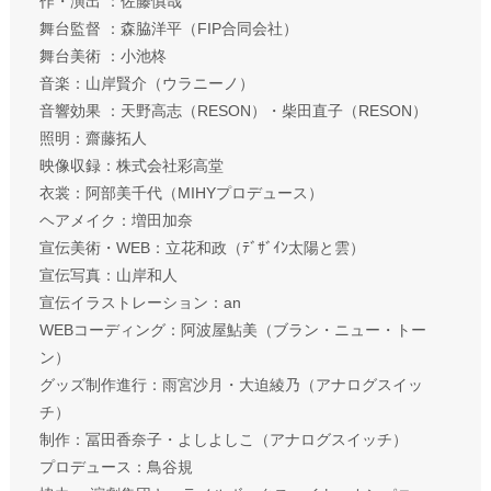
作・演出 ：佐藤慎哉
舞台監督 ：森脇洋平（FIP合同会社）
舞台美術 ：小池柊
音楽：山岸賢介（ウラニーノ）
音響効果 ：天野高志（RESON）・柴田直子（RESON）
照明：齋藤拓人
映像収録：株式会社彩高堂
衣裳：阿部美千代​​（MIHYプロデュース）
ヘアメイク：増田加奈
宣伝美術・WEB：立花和政（ﾃﾞｻﾞｲﾝ太陽と雲）
宣伝写真：山岸和人
宣伝イラストレーション：an
WEBコーディング：阿波屋鮎美（ブラン・ニュー・トー
ン）
グッズ制作進行：雨宮沙月・大迫綾乃（アナログスイッ
チ）
制作：冨田香奈子・よしよしこ（アナログスイッチ）
プロデュース：鳥谷規