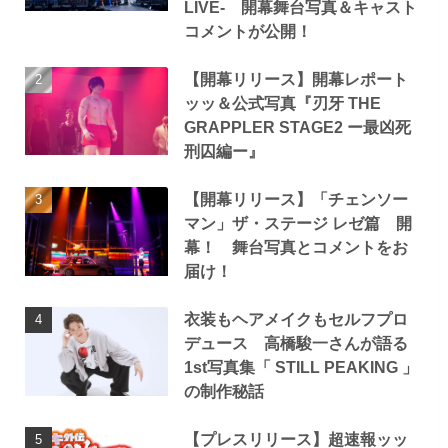
LIVE- 開幕舞台写真＆キャスト
コメントが公開！
【開幕リリース】開幕レポート
ッッ＆公式写真『刃牙 THE
GRAPPLER STAGE2 ー最凶死
刑囚編ー』
【開幕リリース】「チェンソー
マン」ザ・ステージ レゼ篇 開
幕！ 舞台写真とコメントをお
届け！
衣装もヘアメイクもセルフプロ
デュース 高橋駿一さんが語る
1st写真集「 STILL PEAKING 」
の制作秘話
【プレスリリース】超速報ッッ