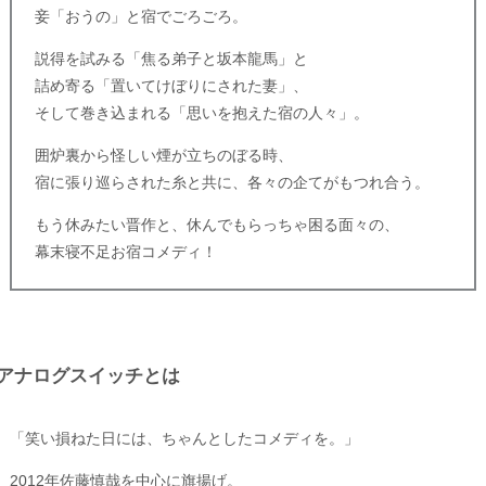
妾「おうの」と宿でごろごろ。
説得を試みる「焦る弟子と坂本龍馬」と
詰め寄る「置いてけぼりにされた妻」、
そして巻き込まれる「思いを抱えた宿の人々」。
囲炉裏から怪しい煙が立ちのぼる時、
宿に張り巡らされた糸と共に、各々の企てがもつれ合う。
もう休みたい晋作と、休んでもらっちゃ困る面々の、
幕末寝不足お宿コメディ！
アナログスイッチとは
「笑い損ねた日には、ちゃんとしたコメディを。」
2012年佐藤慎哉を中心に旗揚げ。