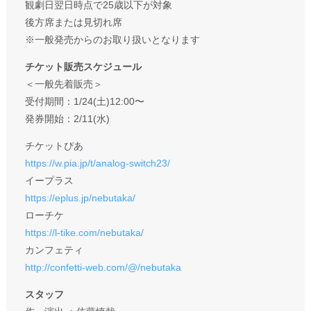
観劇日翌日時点で25歳以下が対象
後方席または見切れ席
※一般発売からのお取り扱いとなります
チケット販売スケジュール
＜一般先着販売＞
受付期間：1/24(土)12:00〜
発券開始：2/11(水)
チケットぴあ
https://w.pia.jp/t/analog-switch23/
イープラス
https://eplus.jp/nebutaka/
ローチケ
https://l-tike.com/nebutaka/
カンフェティ
http://confetti-web.com/@/nebutaka
スタッフ