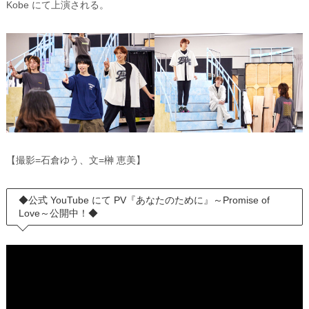
Kobe にて上演される。
【撮影=石倉ゆう、文=榊 恵美】
◆公式 YouTube にて PV『あなたのために』～Promise of
Love～公開中！◆