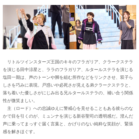
リトルツインスターズ王国のキキのフラガリア、クラークステラ
を演じる田中涼星と、ララのフラガリア、ルタールステラを演じる
塩田一期は、声のトーンや脚を組む所作などをリンクさせ、双子ら
しさを巧みに表現。戸惑いや必死さが見える弟クラークステラと、
落ち着いた優しさがにじみ出る兄ルタールステラの、補い合う関係
性が微笑ましい。
主（ロード）への忠誠ゆえに警戒心を見せることもある彼らのな
かで目を引くのが、ミュンナを演じる新谷聖司の透明感だ。澄んだ
声に乗ってまっすぐ届く言葉と、かげりのない純粋な笑顔が、緊張
感を解きほぐす。