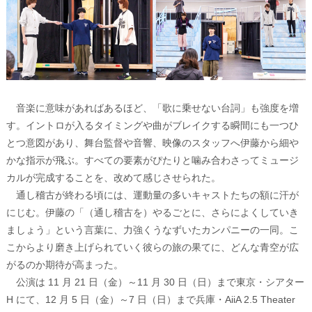
音楽に意味があればあるほど、「歌に乗せない台詞」も強度を増
す。イントロが入るタイミングや曲がブレイクする瞬間にも一つひ
とつ意図があり、舞台監督や音響、映像のスタッフへ伊藤から細や
かな指示が飛ぶ。すべての要素がぴたりと噛み合わさってミュージ
カルが完成することを、改めて感じさせられた。
通し稽古が終わる頃には、運動量の多いキャストたちの額に汗が
にじむ。伊藤の「（通し稽古を）やるごとに、さらによくしていき
ましょう」という言葉に、力強くうなずいたカンパニーの一同。こ
こからより磨き上げられていく彼らの旅の果てに、どんな青空が広
がるのか期待が高まった。
公演は 11 月 21 日（金）～11 月 30 日（日）まで東京・シアター
H にて、12 月 5 日（金）～7 日（日）まで兵庫・AiiA 2.5 Theater