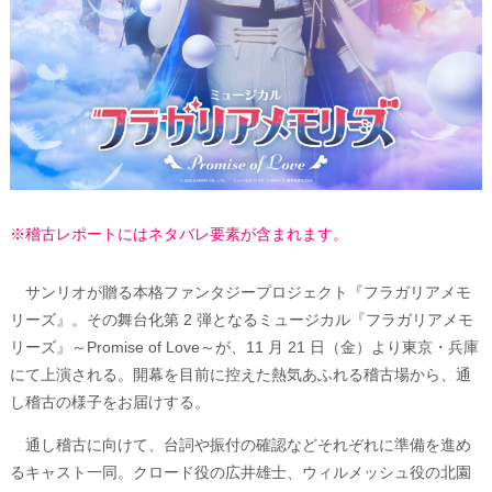
※稽古レポートにはネタバレ要素が含まれます。
サンリオが贈る本格ファンタジープロジェクト『フラガリアメモ
リーズ』。その舞台化第 2 弾となるミュージカル『フラガリアメモ
リーズ』～Promise of Love～が、11 月 21 日（金）より東京・兵庫
にて上演される。開幕を目前に控えた熱気あふれる稽古場から、通
し稽古の様子をお届けする。
通し稽古に向けて、台詞や振付の確認などそれぞれに準備を進め
るキャスト一同。クロード役の広井雄士、ウィルメッシュ役の北園