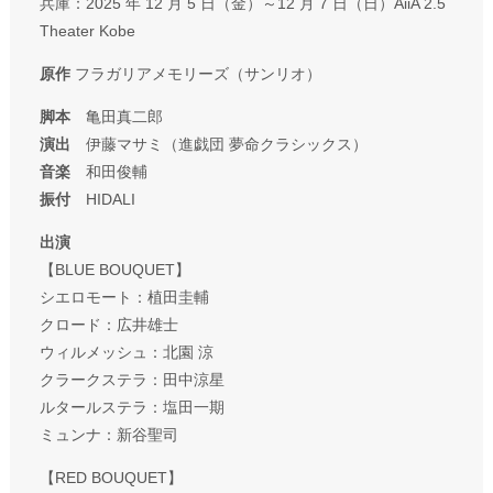
兵庫：2025 年 12 月 5 日（金）～12 月 7 日（日）AiiA 2.5
Theater Kobe
原作
フラガリアメモリーズ（サンリオ）
脚本
亀田真二郎
演出
伊藤マサミ（進戯団 夢命クラシックス）
音楽
和田俊輔
振付
HIDALI
出演
【BLUE BOUQUET】
シエロモート：植田圭輔
クロード：広井雄士
ウィルメッシュ：北園 涼
クラークステラ：田中涼星
ルタールステラ：塩田一期
ミュンナ：新谷聖司
【RED BOUQUET】