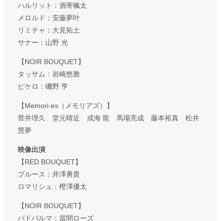
ハルリット：酒寄楓太
メロルド：安藤夢叶
リミチャ：大見拓土
サナー：山野 光
【NOIR BOUQUET】
タッサム：岩崎悠雅
ピケロ：磯野 亨
【Memori-es（メモリアズ）】
菅井理久 堂元晴近 成海 龍 馬場亮成 藤本裕真 松井
慧夢
映像出演
【RED BOUQUET】
プルース：井澤勇貴
ロマリシュ：樫澤優太
【NOIR BOUQUET】
バドバルマ：當間ローズ