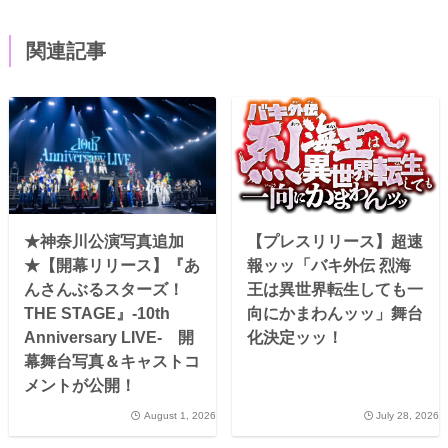
関連記事
★神奈川公演写真追加
【プレスリリース】超速
★【開幕リリース】『あ
報ッッ「バキ外伝 烈海
んさんぶるスターズ！
王は異世界転生しても一
THE STAGE』-10th
向にかまわんッッ」舞台
Anniversary LIVE- 開
化決定ッッ！
幕舞台写真＆キャストコ
メントが公開！
August 1, 2026
July 28, 2026