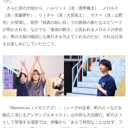
った。
さらに赤の大陸から、ハルリット（演：酒寄楓太）、メロルド
（演：安藤夢叶）、リミチャ（演：大見拓土）、サナー（演：山野
光）が登場し、前作『純真の結い目』での旅路の新たなエピソード
が明かされる。なかでも「最強の騎士」と謳われるメロルドの存在
が、青の大陸の物語にも奥行きを与えてくれるのだが、それは公演
をお楽しみにしていただこう。
「Memori-es（メモリアズ）」（シーズや従者、町の人々などを
幅広く演じるアンサンブルキャスト）は今回も大活躍だ。町の人々
として登場する場面では、伊藤から「あえて特別なことはせず、フ