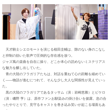
天才騎士シエロモートを演じる植田圭輔は、隙のない身のこなし
と抑制の効いた歌声で圧倒的な存在感を放つ。
ジャズ風の楽曲を自在に操り、どこか本心の読めないミステリアス
な魅力を醸し出していた。
青の大陸のフラガリアたちは、対話を重ねて心の距離を縮めてい
く――物語が進むにつれて、そんな少し大人な関係性が見えていっ
た。
黒の大陸のフラガリアであるタッサム（演：岩崎悠雅）とピケロ
（演：磯野 亨）は、原作ファンお馴染みの掛け合いを披露。息の合
ったやりとりで、見守るキャストを巻き込み笑いが起こる場面もあ