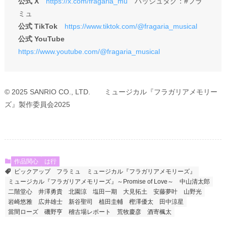
公式 X
https://x.com/fragaria_mu
ハッシュタグ：#フラ
ミュ
公式 TikTok
https://www.tiktok.com/@fragaria_musical
公式 YouTube
https://www.youtube.com/@fragaria_musical
© 2025 SANRIO CO., LTD. ミュージカル『フラガリアメモリー
ズ』製作委員会2025
作品関心
は行
ピックアップ
フラミュ
ミュージカル『フラガリアメモリーズ』
ミュージカル『フラガリアメモリーズ』～Promise of Love～
中山清太郎
二階堂心
井澤勇貴
北園涼
塩田一期
大見拓土
安藤夢叶
山野光
岩崎悠雅
広井雄士
新谷聖司
植田圭輔
樫澤優太
田中涼星
當間ローズ
磯野亨
稽古場レポート
荒牧慶彦
酒寄楓太