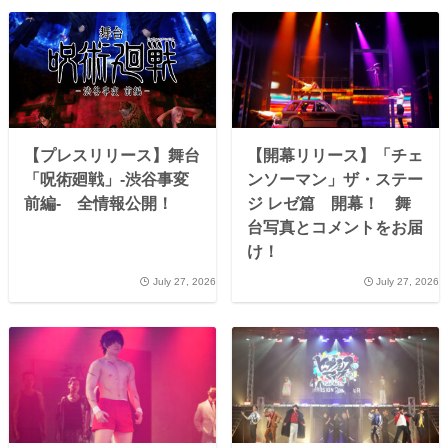
【プレスリリース】舞台
【開幕リリース】「チェ
「呪術廻戦」-渋谷事変
ンソーマン」ザ・ステー
前編- 全情報公開！
ジ レゼ篇 開幕！ 舞
台写真とコメントをお届
け！
July 27, 2026
July 27, 2026