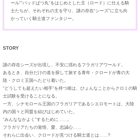
ール”“バッドばつ丸”をはじめとした主（ロード）に仕える騎
士たちが、それぞれの主を守り、謎の存在“シーズ”に立ち向
かっていく騎士道ファンタジー。
STORY
謎の存在シーズが出現し、不安に揺れるフラガリアワールド。
あるとき、自分だけの道を探して旅する青年・クロードが青の大
陸・クロミ王国へたどり着いた。
“どうしても超えたい相手”を持つ彼は、ひょんなことからクロミの騎
士試験を受けることになる。
一方、シナモロール王国のフラガリアであるシエロモートは、大陸
内の国々と同盟を結びはじめていた。
“みんななかよく”するために……。
フラガリアたちの覚悟、愛、忠誠心……
それらに出会い、クロードが見つける騎士道とは……?