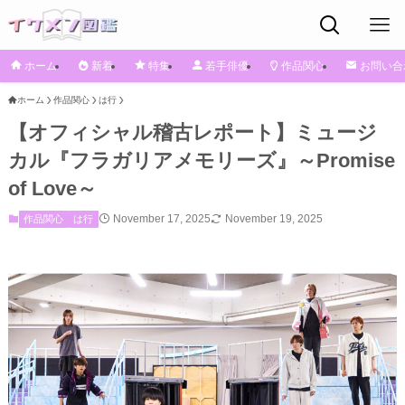
ホーム
新着
特集
若手俳優
作品関心
お問い合
ホーム
作品関心
は行
【オフィシャル稽古レポート】ミュージ
カル『フラガリアメモリーズ』～Promise
of Love～
November 17, 2025
November 19, 2025
作品関心
は行