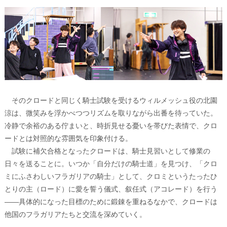
そのクロードと同じく騎士試験を受けるウィルメッシュ役の北園
涼は、微笑みを浮かべつつリズムを取りながら出番を待っていた。
冷静で余裕のある佇まいと、時折見せる憂いを帯びた表情で、クロ
ードとは対照的な雰囲気を印象付ける。
試験に補欠合格となったクロードは、騎士見習いとして修業の
日々を送ることに。いつか「自分だけの騎士道」を見つけ、「クロ
ミにふさわしいフラガリアの騎士」として、クロミというたったひ
とりの主（ロード）に愛を誓う儀式、叙任式（アコレード）を行う
――具体的になった目標のために鍛錬を重ねるなかで、クロードは
他国のフラガリアたちと交流を深めていく。