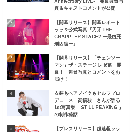
Anniversary LIVE- 開幕舞台写
真＆キャストコメントが公開！
【開幕リリース】開幕レポート
ッッ＆公式写真『刃牙 THE
GRAPPLER STAGE2 ー最凶死
刑囚編ー』
【開幕リリース】「チェンソー
マン」ザ・ステージ レゼ篇 開
幕！ 舞台写真とコメントをお
届け！
衣装もヘアメイクもセルフプロ
デュース 高橋駿一さんが語る
1st写真集「 STILL PEAKING 」
の制作秘話
【プレスリリース】超速報ッッ