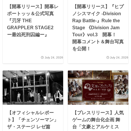
【開幕リリース】開幕レ
【開幕リリース】『ヒプ
ポートッッ＆公式写真
ノシスマイク -Division
『刃牙 THE
Rap Battle-』Rule the
GRAPPLER STAGE2
Stage 《Division Jam
ー最凶死刑囚編ー』
Tour》vol.3 開幕！
開幕コメント＆舞台写真
を公開！
July 24, 2026
July 24, 2026
【オフィシャルレポー
【プレスリリース】人気
ト】「チェンソーマン」
ゲームの舞台化企画 舞
ザ・ステージ レゼ篇
台「文豪とアルケミス