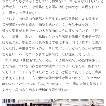
ラガリアたちが守ろうとしている何気ない“日常”を見せてほしい」と
指示が入っていた。小道具にも各国の個性が細やかに表現されてい
て、隅々まで見逃せない。
そしてこの作品の心臓部とも言えるのが和田俊輔による音楽で、
音が感情や台詞を導き、物語を紡いでいく。作品全体を通して、
様々な楽曲がまるで一つの大きな曲のように連なっていて、「迷
い」「葛藤」「願い」「覚悟」といった感情を象徴するモチーフが
繰り返され、場面ごとに色を変えて登場する。同じメロディに誰が
どんな想いを乗せて歌うのか、そしてバラバラだった心がやがて重
なり合い、ハーモニーを奏でる瞬間に、ぜひ注目してほしい。
第 1 弾より曲数も増えているが、引き継がれている旋律も多い。
まだ出会っていない赤と青の大陸のフラガリアたちだが、離れてい
ても主（ロード）を守りたいという想いは同じであることを、音楽
が教えてくれる。一方で青の大陸の個性が際立つのが、『Promise
of Love』バージョンの『あなたのために』だ。青の大陸を象徴する
ような、星のきらめきや機械的な音が楽しい。