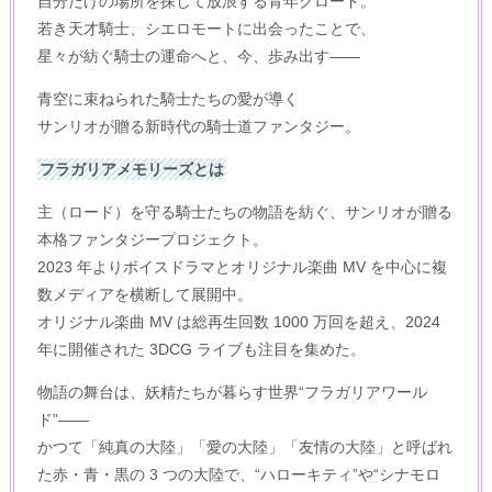
自分だけの場所を探して放浪する青年クロード。
若き天才騎士、シエロモートに出会ったことで、
星々が紡ぐ騎士の運命へと、今、歩み出す――
青空に束ねられた騎士たちの愛が導く
サンリオが贈る新時代の騎士道ファンタジー。
フラガリアメモリーズとは
主（ロード）を守る騎士たちの物語を紡ぐ、サンリオが贈る
本格ファンタジープロジェクト。
2023 年よりボイスドラマとオリジナル楽曲 MV を中心に複
数メディアを横断して展開中。
オリジナル楽曲 MV は総再生回数 1000 万回を超え、2024
年に開催された 3DCG ライブも注目を集めた。
物語の舞台は、妖精たちが暮らす世界“フラガリアワール
ド”――
かつて「純真の大陸」「愛の大陸」「友情の大陸」と呼ばれ
た赤・青・黒の 3 つの大陸で、“ハローキティ”や“シナモロ