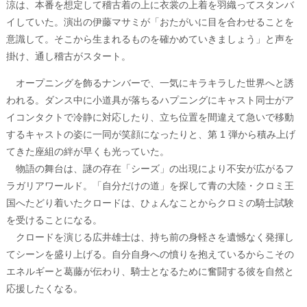
涼は、本番を想定して稽古着の上に衣裳の上着を羽織ってスタンバ
イしていた。演出の伊藤マサミが「おたがいに目を合わせることを
意識して。そこから生まれるものを確かめていきましょう」と声を
掛け、通し稽古がスタート。
オープニングを飾るナンバーで、一気にキラキラした世界へと誘
われる。ダンス中に小道具が落ちるハプニングにキャスト同士がア
イコンタクトで冷静に対応したり、立ち位置を間違えて急いで移動
するキャストの姿に一同が笑顔になったりと、第 1 弾から積み上げ
てきた座組の絆が早くも光っていた。
物語の舞台は、謎の存在「シーズ」の出現により不安が広がるフ
ラガリアワールド。「自分だけの道」を探して青の大陸・クロミ王
国へたどり着いたクロードは、ひょんなことからクロミの騎士試験
を受けることになる。
クロードを演じる広井雄士は、持ち前の身軽さを遺憾なく発揮し
てシーンを盛り上げる。自分自身への憤りを抱えているからこその
エネルギーと葛藤が伝わり、騎士となるために奮闘する彼を自然と
応援したくなる。