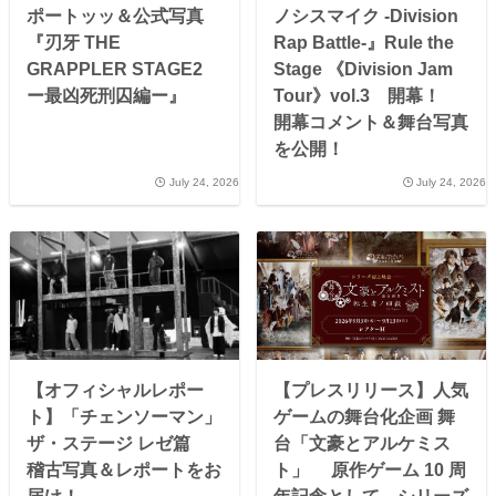
ポートッッ＆公式写真
ノシスマイク -Division
『刃牙 THE
Rap Battle-』Rule the
GRAPPLER STAGE2
Stage 《Division Jam
ー最凶死刑囚編ー』
Tour》vol.3 開幕！
開幕コメント＆舞台写真
を公開！
July 24, 2026
July 24, 2026
【オフィシャルレポー
【プレスリリース】人気
ト】「チェンソーマン」
ゲームの舞台化企画 舞
ザ・ステージ レゼ篇
台「文豪とアルケミス
稽古写真＆レポートをお
ト」 原作ゲーム 10 周