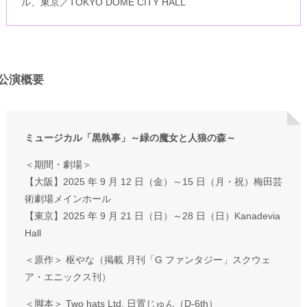
ル、東京／TOKYO DOME CITY HALL
公演概要
ミュージカル「黒執事」～緑の魔女と人狼の森～
＜期間・劇場＞
【大阪】2025 年 9 月 12 日（金）～15 日（月・祝）梅田芸
術劇場メインホール
【東京】2025 年 9 月 21 日（日）～28 日（日）Kanadevia
Hall
＜原作＞ 枢やな（掲載 月刊「G ファンタジー」スクウェ
ア・エニックス刊）
＜脚本＞ Two hats Ltd. 日置じゅん（D-6th）