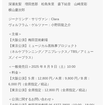
深瀬友梨 増田悠那 松島朱里 森下結音 山崎里彩
横山慶次郎
ジークリンデ・サリヴァン：Clara
ヴォルフラム・ゲルツァー：小野田龍之介
＜主催＞
【大阪公演】梅田芸術劇場
【東京公演】ミュージカル黒執事プロジェクト
（ネルケプランニング／アニプレックス／TBS／アミュー
ズ／イープラス）
＜一般発売日＞2025 年 8 月 9 日（土）10:00
＜料金＞
【大阪公演】S 席：12,800 円／A 席：9,800 円／B 席：
6,000 円（全席指定／税込）
【東京公演】全席指定：12,800 円（全席指定／税込）
＜公演に関するお問い合わせ＞
【大阪公演】梅田芸術劇場 06-6377-3800（10:00～18:00/