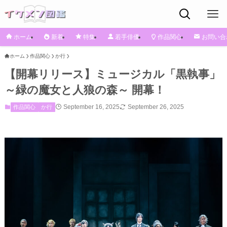
ホーム
新着
特集
若手俳優
作品関心
お問い合
ホーム
作品関心
か行
【開幕リリース】ミュージカル「黒執事」
～緑の魔女と人狼の森～ 開幕！
September 16, 2025
September 26, 2025
作品関心
か行