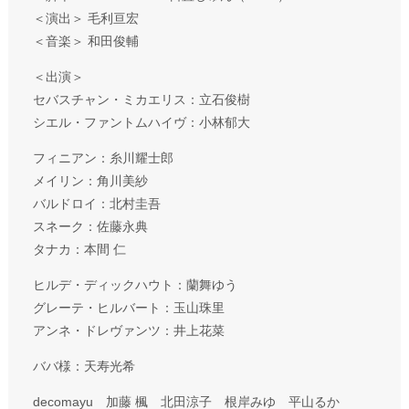
＜演出＞ 毛利亘宏
＜音楽＞ 和田俊輔
＜出演＞
セバスチャン・ミカエリス：立石俊樹
シエル・ファントムハイヴ：小林郁大
フィニアン：糸川耀士郎
メイリン：角川美紗
バルドロイ：北村圭吾
スネーク：佐藤永典
タナカ：本間 仁
ヒルデ・ディックハウト：蘭舞ゆう
グレーテ・ヒルバート：玉山珠里
アンネ・ドレヴァンツ：井上花菜
ババ様：天寿光希
decomayu 加藤 楓 北田涼子 根岸みゆ 平山るか