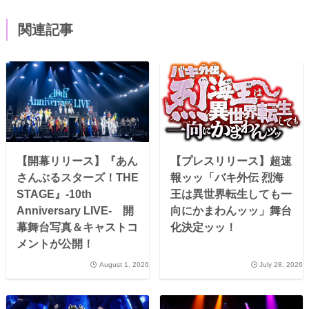
関連記事
【開幕リリース】『あん
【プレスリリース】超速
さんぶるスターズ！THE
報ッッ「バキ外伝 烈海
STAGE』-10th
王は異世界転生しても一
Anniversary LIVE- 開
向にかまわんッッ」舞台
幕舞台写真＆キャストコ
化決定ッッ！
メントが公開！
August 1, 2026
July 28, 2026