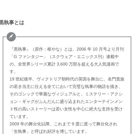
黒執事とは
『黒執事』（原作：枢やな）とは、2006 年 10 月号より月刊
「G ファンタジー」（スクウェア・エニックス刊）連載中
の、全世界シリーズ累計 3,600 万部を超える大人気漫画で
す。
19 世紀後半、ヴィクトリア朝時代の英国を舞台に、名門貴族
の若き当主に仕える全てにおいて完璧な執事の物語を描き、
そのゴシックで華麗なヴィジュアルと、ミステリー・アクシ
ョン・ギャグがふんだんに盛り込まれたエンターテインメン
ト性の高いストーリーは若い女性を中心に絶大な支持を受け
ています。
2009 年の舞台化以降、これまで 9 度に渡って舞台化され
「生執事」と呼ばれ好評を博しています。