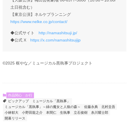
土日祝含む）
【東京公演】ネルケプランニング
https://www.nelke.co.jp/contact/
◆公式サイト
http://namashitsuji.jp/
◆公式 X
https://x.com/namashitsujijp
©2025 枢やな／ミュージカル黒執事プロジェクト
作品関心
か行
ピックアップ
ミュージカル「黒執事」
ミュージカル「黒執事」～緑の魔女と人狼の森～
佐藤永典
北村圭吾
小林郁大
小野田龍之介
本間仁
生執事
立石俊樹
糸川耀士郎
開幕リリース