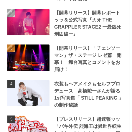
【開幕リリース】開幕レポート
ッッ＆公式写真『刃牙 THE
GRAPPLER STAGE2 ー最凶死
刑囚編ー』
【開幕リリース】「チェンソー
マン」ザ・ステージ レゼ篇 開
幕！ 舞台写真とコメントをお
届け！
衣装もヘアメイクもセルフプロ
デュース 高橋駿一さんが語る
1st写真集「 STILL PEAKING 」
の制作秘話
【プレスリリース】超速報ッッ
「バキ外伝 烈海王は異世界転生