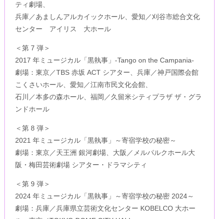
ティ劇場、
兵庫／あましんアルカイックホール、愛知／刈谷市総合文化
センター アイリス 大ホール
＜第 7 弾＞
2017 年ミュージカル「黒執事」-Tango on the Campania-
劇場：東京／TBS 赤坂 ACT シアター、兵庫／神戸国際会館
こくさいホール、愛知／江南市民文化会館、
石川／本多の森ホール、福岡／久留米シティプラザ ザ・グラ
ンドホール
＜第 8 弾＞
2021 年ミュージカル「黒執事」～寄宿学校の秘密～
劇場：東京／天王洲 銀河劇場、大阪／メルパルクホール大
阪・梅田芸術劇場 シアター・ドラマシティ
＜第 9 弾＞
2024 年ミュージカル「黒執事」～寄宿学校の秘密 2024～
劇場：兵庫／兵庫県立芸術文化センター KOBELCO 大ホー