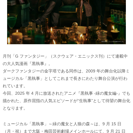
月刊「G ファンタジー」（スクウェア・エニックス刊）にて連載中
の大人気漫画『黒執事』。
ダークファンタジーの金字塔である同作は、2009 年の舞台化以降ミ
ュージカル「黒執事」としてこれまで長きにわたり舞台公演が行わ
れています。
今回、2025 年 4 月に放送されたアニメ『黒執事 -緑の魔女編-』でも
描かれた、原作屈指の人気エピソードが“生執事”として待望の舞台化
となります。
ミュージカル「黒執事」～緑の魔女と人狼の森～は、9 月 15 日
（月・祝）まで大阪・梅田芸術劇場メインホールにて、9 月 21 日