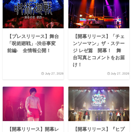
【プレスリリース】舞台
【開幕リリース】「チェ
「呪術廻戦」-渋谷事変
ンソーマン」ザ・ステー
前編- 全情報公開！
ジ レゼ篇 開幕！ 舞
台写真とコメントをお届
け！
July 27, 2026
July 27, 2026
【開幕リリース】開幕レ
【開幕リリース】『ヒプ