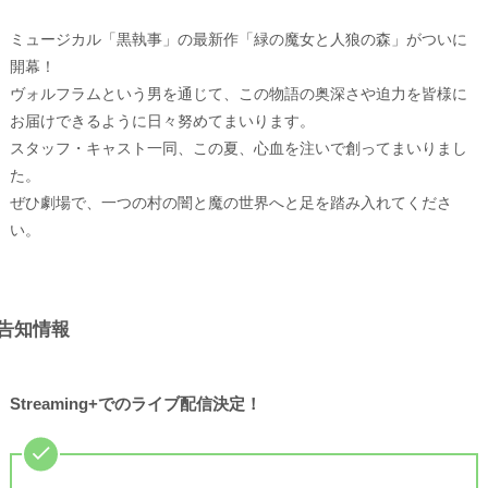
ミュージカル「黒執事」の最新作「緑の魔女と人狼の森」がついに
開幕！
ヴォルフラムという男を通じて、この物語の奥深さや迫力を皆様に
お届けできるように日々努めてまいります。
スタッフ・キャスト一同、この夏、心血を注いで創ってまいりまし
た。
ぜひ劇場で、一つの村の闇と魔の世界へと足を踏み入れてくださ
い。
告知情報
Streaming+でのライブ配信決定！