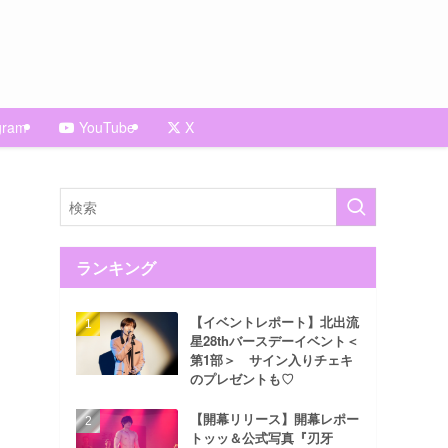
gram
YouTube
X
ランキング
【イベントレポート】北出流
星28thバースデーイベント＜
第1部＞ サイン入りチェキ
のプレゼントも♡
【開幕リリース】開幕レポー
トッッ＆公式写真『刃牙