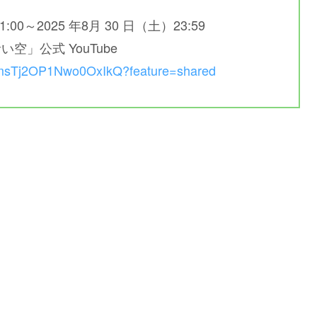
:00～2025 年8月 30 日（土）23:59
」公式 YouTube
5msTj2OP1Nwo0OxIkQ?feature=shared