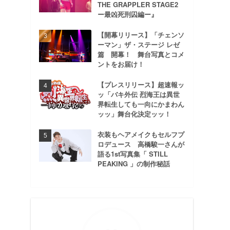
THE GRAPPLER STAGE2
ー最凶死刑囚編ー』
【開幕リリース】「チェンソ
ーマン」ザ・ステージ レゼ
篇 開幕！ 舞台写真とコメ
ントをお届け！
【プレスリリース】超速報ッ
ッ「バキ外伝 烈海王は異世
界転生しても一向にかまわん
ッッ」舞台化決定ッッ！
衣装もヘアメイクもセルフプ
ロデュース 高橋駿一さんが
語る1st写真集「 STILL
PEAKING 」の制作秘話