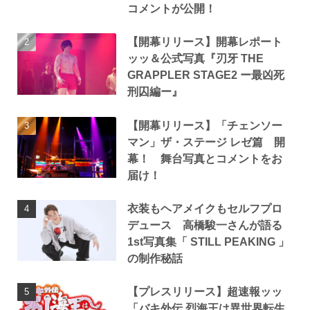
コメントが公開！
【開幕リリース】開幕レポート
ッッ＆公式写真『刃牙 THE
GRAPPLER STAGE2 ー最凶死
刑囚編ー』
【開幕リリース】「チェンソー
マン」ザ・ステージ レゼ篇 開
幕！ 舞台写真とコメントをお
届け！
衣装もヘアメイクもセルフプロ
デュース 高橋駿一さんが語る
1st写真集「 STILL PEAKING 」
の制作秘話
【プレスリリース】超速報ッッ
「バキ外伝 烈海王は異世界転生