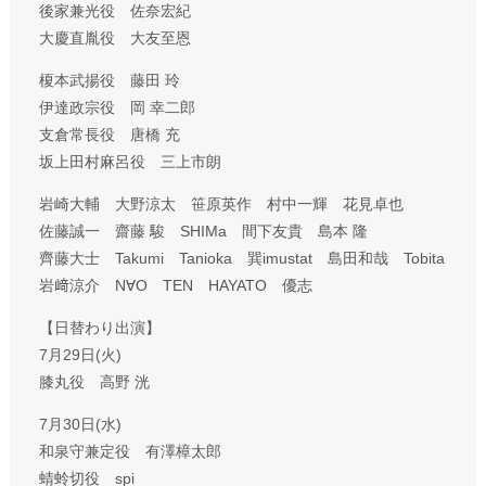
後家兼光役 佐奈宏紀
大慶直胤役 大友至恩
榎本武揚役 藤田 玲
伊達政宗役 岡 幸二郎
支倉常長役 唐橋 充
坂上田村麻呂役 三上市朗
岩崎大輔 大野涼太 笹原英作 村中一輝 花見卓也
佐藤誠一 齋藤 駿 SHIMa 間下友貴 島本 隆
齊藤大士 Takumi Tanioka 巽imustat 島田和哉 Tobita
岩﨑涼介 N∀O TEN HAYATO 優志
【日替わり出演】
7月29日(火)
膝丸役 高野 洸
7月30日(水)
和泉守兼定役 有澤樟太郎
蜻蛉切役 spi