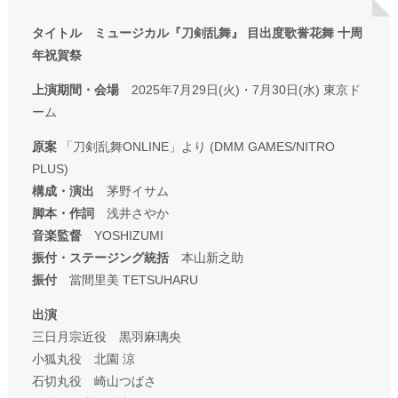
タイトル ミュージカル『刀剣乱舞』 目出度歌誉花舞 十周
年祝賀祭
上演期間・会場
2025年7月29日(火)・7月30日(水) 東京ド
ーム
原案
「刀剣乱舞ONLINE」より (DMM GAMES/NITRO
PLUS)
構成・演出
茅野イサム
脚本・作詞
浅井さやか
音楽監督
YOSHIZUMI
振付・ステージング統括
本山新之助
振付
當間里美 TETSUHARU
出演
三日月宗近役 黒羽麻璃央
小狐丸役 北園 涼
石切丸役 崎山つばさ