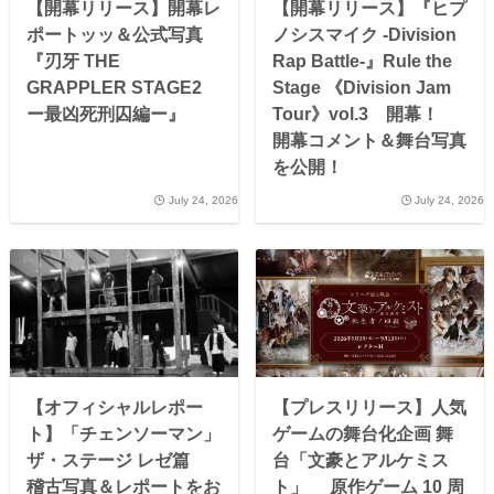
【開幕リリース】開幕レ
【開幕リリース】『ヒプ
ポートッッ＆公式写真
ノシスマイク -Division
『刃牙 THE
Rap Battle-』Rule the
GRAPPLER STAGE2
Stage 《Division Jam
ー最凶死刑囚編ー』
Tour》vol.3 開幕！
開幕コメント＆舞台写真
を公開！
July 24, 2026
July 24, 2026
【オフィシャルレポー
【プレスリリース】人気
ト】「チェンソーマン」
ゲームの舞台化企画 舞
ザ・ステージ レゼ篇
台「文豪とアルケミス
稽古写真＆レポートをお
ト」 原作ゲーム 10 周