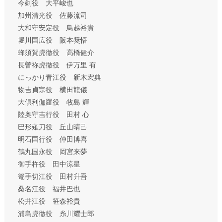
今剣役 大平峻也
加州清光役 佐藤流司
大和守安定役 鳥越裕貴
堀川国広役 阪本奨悟
蜂須賀虎徹役 高橋健介
長曽祢虎徹役 伊万里 有
にっかり青江役 新木宏典
物吉貞宗役 横田龍儀
大倶利伽羅役 牧島 輝
陸奥守吉行役 田村 心
巴形薙刀役 丘山晴己
明石国行役 仲田博喜
鶴丸国永役 岡宮来夢
御手杵役 田中涼星
篭手切江役 田村升吾
桑名江役 福井巴也
松井江役 笹森裕貴
浦島虎徹役 糸川耀士郎