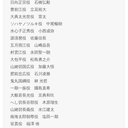
日向正宗役 石橋弘毅
豊前江役 立花裕大
大典太光世役 雷太
ソハヤノツルキ役 中尾暢樹
水心子正秀役 小西成弥
源清麿役 佐藤信長
五月雨江役 山﨑晶吾
村雲江役 永田聖一朗
大包平役 松島勇之介
山姥切国広役 加藤大悟
肥前忠広役 石川凌雅
鬼丸国綱役 林 光哲
一期一振役 國島直希
大般若長光役 京典和玖
へし切長谷部役 木原瑠生
山姥切長義役 水江建太
南海太郎朝尊役 塩田一期
笹貫役 福澤 侑