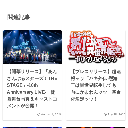
関連記事
【開幕リリース】『あん
【プレスリリース】超速
さんぶるスターズ！THE
報ッッ「バキ外伝 烈海
STAGE』-10th
王は異世界転生しても一
Anniversary LIVE- 開
向にかまわんッッ」舞台
幕舞台写真＆キャストコ
化決定ッッ！
メントが公開！
August 1, 2026
July 28, 2026