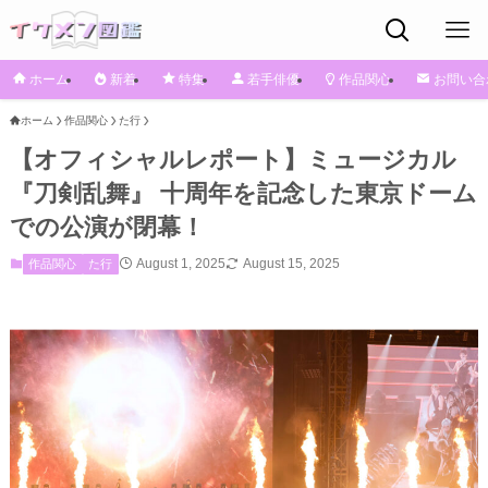
ホーム
新着
特集
若手俳優
作品関心
お問い合
ホーム
作品関心
た行
【オフィシャルレポート】ミュージカル
『刀剣乱舞』 十周年を記念した東京ドーム
での公演が閉幕！
August 1, 2025
August 15, 2025
作品関心
た行