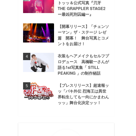
トッッ＆公式写真『刃牙
THE GRAPPLER STAGE2
ー最凶死刑囚編ー』
【開幕リリース】「チェンソ
ーマン」ザ・ステージ レゼ
篇 開幕！ 舞台写真とコメ
ントをお届け！
衣装もヘアメイクもセルフプ
ロデュース 高橋駿一さんが
語る1st写真集「 STILL
PEAKING 」の制作秘話
【プレスリリース】超速報ッ
ッ「バキ外伝 烈海王は異世
界転生しても一向にかまわん
ッッ」舞台化決定ッッ！