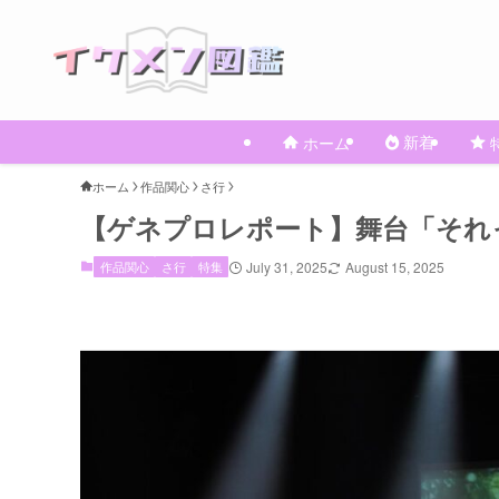
新着
ホーム
ホーム
作品関心
さ行
【ゲネプロレポート】舞台「それ
作品関心
さ行
特集
July 31, 2025
August 15, 2025