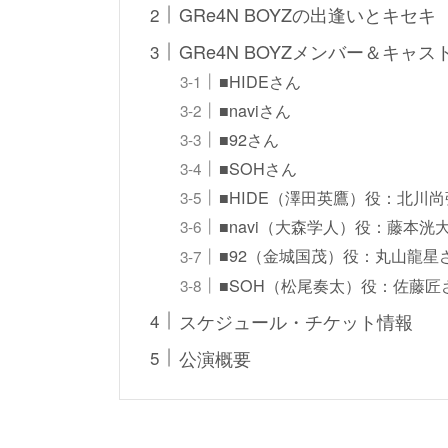
GRe4N BOYZの出逢いとキセキ
GRe4N BOYZメンバー＆キャ
■HIDEさん
■naviさん
■92さん
■SOHさん
■HIDE（澤田英鷹）役：北川
■navi（大森学人）役：藤本洸
■92（金城国茂）役：丸山龍星
■SOH（松尾奏太）役：佐藤匠
スケジュール・チケット情報
公演概要