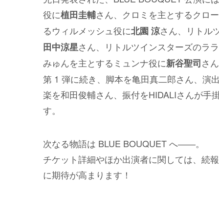
役に
さん、クロミを主とするクロー
植田圭輔
るウィルメッシュ役に
さん、リトル
北園 涼
さん、リトルツインスターズのララ
田中涼星
みゅんを主とするミュンナ役に
さん
新谷聖司
第 1 弾に続き、脚本を亀田真二郎さん、演
楽を和田俊輔さん、振付をHIDALIさんが
す。
次なる物語は BLUE BOUQUET へ――。
チケット詳細やほか出演者に関しては、続報
に期待が高まります！