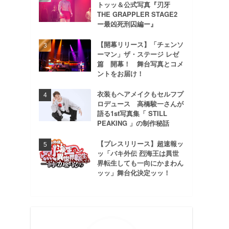
トッッ＆公式写真『刃牙
THE GRAPPLER STAGE2
ー最凶死刑囚編ー』
【開幕リリース】「チェンソ
ーマン」ザ・ステージ レゼ
篇 開幕！ 舞台写真とコメ
ントをお届け！
衣装もヘアメイクもセルフプ
ロデュース 高橋駿一さんが
語る1st写真集「 STILL
PEAKING 」の制作秘話
【プレスリリース】超速報ッ
ッ「バキ外伝 烈海王は異世
界転生しても一向にかまわん
ッッ」舞台化決定ッッ！