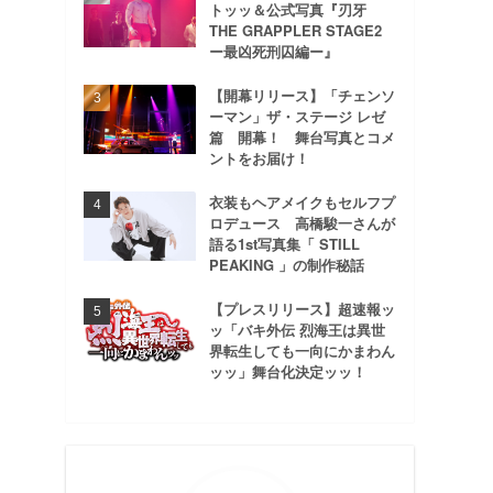
トッッ＆公式写真『刃牙
THE GRAPPLER STAGE2
ー最凶死刑囚編ー』
【開幕リリース】「チェンソ
ーマン」ザ・ステージ レゼ
篇 開幕！ 舞台写真とコメ
ントをお届け！
衣装もヘアメイクもセルフプ
ロデュース 高橋駿一さんが
語る1st写真集「 STILL
PEAKING 」の制作秘話
【プレスリリース】超速報ッ
ッ「バキ外伝 烈海王は異世
界転生しても一向にかまわん
ッッ」舞台化決定ッッ！