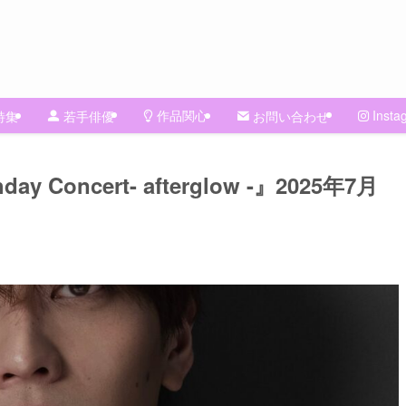
作品関心
Insta
特集
若手俳優
お問い合わせ
oncert- afterglow -』2025年7⽉