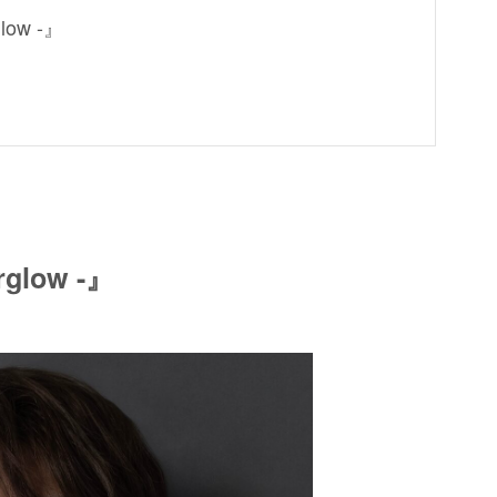
glow -』
rglow -』