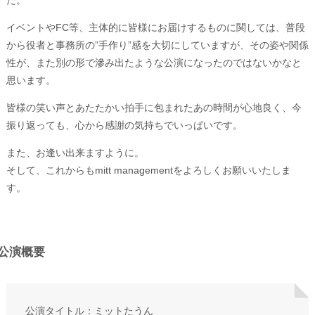
イベントやFC等、主体的に皆様にお届けするものに関しては、普段
から役者と事務所の”手作り”感を大切にしていますが、その姿や関係
性が、また別の形で滲み出たような公演になったのではないかなと
思います。
皆様の笑い声とあたたかい拍手に包まれたあの時間が心地良く、今
振り返っても、心から感謝の気持ちでいっぱいです。
また、お逢い出来ますように。
そして、これからもmitt managementをよろしくお願いいたしま
す。
公演概要
公演タイトル：ミットたうん