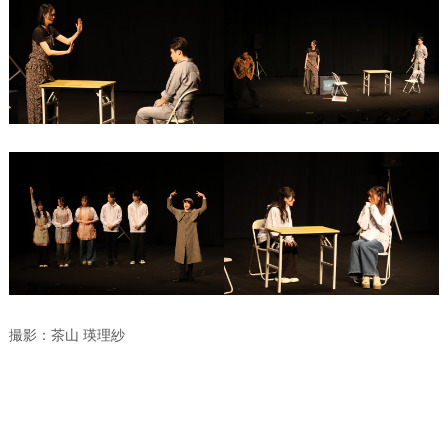
撮影：茶山 瑛理紗