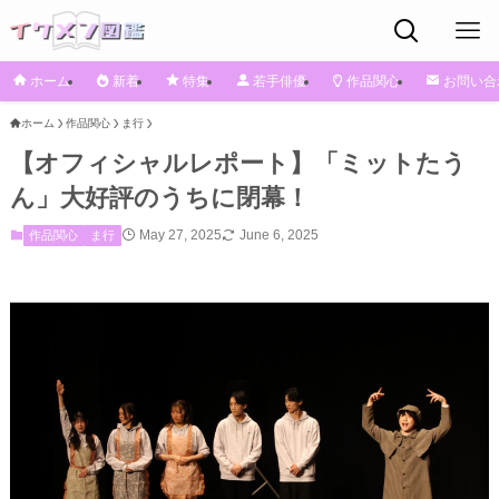
ホーム
新着
特集
若手俳優
作品関心
お問い合
ホーム
作品関心
ま行
【オフィシャルレポート】「ミットたう
ん」大好評のうちに閉幕！
May 27, 2025
June 6, 2025
作品関心
ま行