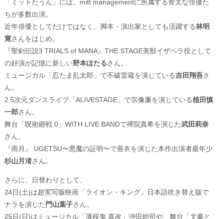
「ミットたうん」には、mitt managementに所属する骨太な俳優た
ちが多数出演。
近年俳優としてだけではなく、脚本・演出家としても活躍する
林明
寛
さんをはじめ、
『聖剣伝説3 TRIALS of MANA』THE STAGE美獣イザベラ役として
の好演が記憶に新しい
野本ほたる
さん。
ミュージカル「忍たま乱太郎」で不破雷蔵を演じている
吉田翔吾
さ
ん。
2.5次元ダンスライブ「ALIVESTAGE」で宗像廉を演じている
植田慎
一郎
さん。
舞台「呪術廻戦 0」WITH LIVE BANDで禪院真希を演じた
武田莉奈
さん。
『雨月』 UGETSU〜悪魔の証明〜で亜衣を演じた本作出演者最年少
杉山月渚
さん。
さらに、日替わりとして、
24日(土)は超実写版映画「ライオン・キング」日本語吹き替え版で
ナラを演じた
門山葉子
さん。
25日(日)はミュージカル「薄桜鬼 真改」沖田総司や、舞台「文豪と