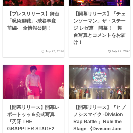
【プレスリリース】舞台
【開幕リリース】「チェ
「呪術廻戦」-渋谷事変
ンソーマン」ザ・ステー
前編- 全情報公開！
ジ レゼ篇 開幕！ 舞
台写真とコメントをお届
け！
July 27, 2026
July 27, 2026
【開幕リリース】開幕レ
【開幕リリース】『ヒプ
ポートッッ＆公式写真
ノシスマイク -Division
『刃牙 THE
Rap Battle-』Rule the
GRAPPLER STAGE2
Stage 《Division Jam