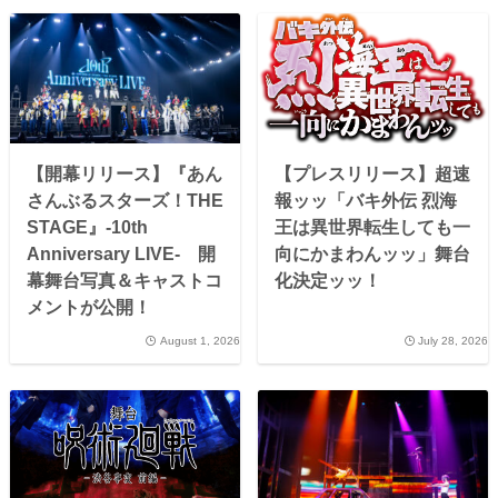
【開幕リリース】『あん
【プレスリリース】超速
さんぶるスターズ！THE
報ッッ「バキ外伝 烈海
STAGE』-10th
王は異世界転生しても一
Anniversary LIVE- 開
向にかまわんッッ」舞台
幕舞台写真＆キャストコ
化決定ッッ！
メントが公開！
August 1, 2026
July 28, 2026