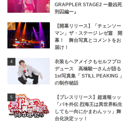
GRAPPLER STAGE2 ー最凶死
刑囚編ー』
【開幕リリース】「チェンソー
マン」ザ・ステージ レゼ篇 開
幕！ 舞台写真とコメントをお
届け！
衣装もヘアメイクもセルフプロ
デュース 高橋駿一さんが語る
1st写真集「 STILL PEAKING 」
の制作秘話
【プレスリリース】超速報ッッ
「バキ外伝 烈海王は異世界転生
しても一向にかまわんッッ」舞
台化決定ッッ！