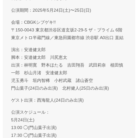
公演期間：2025年5月24日(土)〜25日(日)
会場：CBGKシブゲキ!!
〒150-0043 東京都渋谷区道玄坂2-29-5 ザ・プライム 6階
東京メトロ半蔵門線／東急田園都市線 渋谷駅 A0出口 直結
演出：安達健太郎
脚本：安達健太郎 川尻恵太
出演：林明寛 野本ほたる 吉田翔吾 武田莉奈 植田慎
一郎 杉山月渚 安達健太郎
児玉勇斗 垣内智稀 小村武蔵 諸山蒼空
門山葉子(24日のみ出演) 北村健人(25日のみ出演)
ゲスト出演：西海龍人(24日のみ出演)
公演スケジュール：
5月24日(土)
13:00 ◯(門山葉子出演)
17:30 ◯(門山葉子出演)