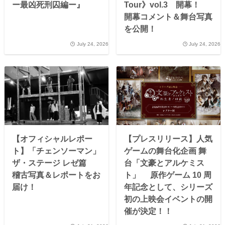
ー最凶死刑囚編ー』
Tour》vol.3 開幕！
開幕コメント＆舞台写真
を公開！
July 24, 2026
July 24, 2026
【オフィシャルレポー
【プレスリリース】人気
ト】「チェンソーマン」
ゲームの舞台化企画 舞
ザ・ステージ レゼ篇
台「文豪とアルケミス
稽古写真＆レポートをお
ト」 原作ゲーム 10 周
届け！
年記念として、シリーズ
初の上映会イベントの開
催が決定！！