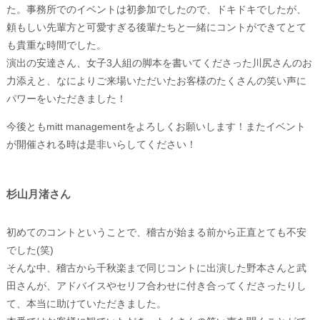
た。事務所でのイベントは初参加でしたので、ドキドキでしたが、
頼もしい先輩方と可愛すぎる後輩たちと一緒にコントができてとて
も貴重な時間でした。
演出の安達さん、女子3人組の脚本を書いてくださった川尻さんのお
力添えと、なによりご来場いただいたお客様のたくさんの笑い声に
パワーをいただきました！
今後ともmitt managementをよろしくお願いします！またイベント
が開催される時は是非いらしてください！
杉山月渚さん
初めてのコントということで、稽古が始まる前から正直とても不安
でした(笑)
そんな中、稽古から千秋楽まで同じコントに出演した野本さんと武
田さんが、アドバイスやセリフ合わせに付き合ってくださったりし
て、本当に助けていただきました。