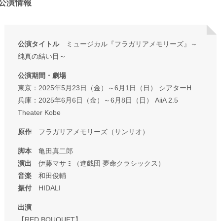
公演情報
公演タイトル
ミュージカル『フラガリアメモリーズ』～
純真の結い目～
公演期間・劇場
東京：2025年5月23日（金）～6月1日（日） シアターH
兵庫：2025年6月6日（金）～6月8日（日） AiiA 2.5
Theater Kobe
原作
フラガリアメモリーズ（サンリオ）
脚本
亀田真二郎
演出
伊藤マサミ（進戯団 夢命クラシックス）
音楽
和田俊輔
振付
HIDALI
出演
【RED BOUQUET】