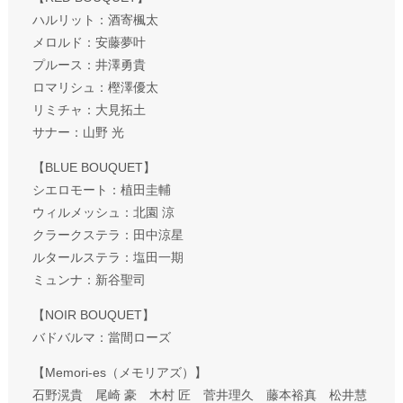
ハルリット：酒寄楓太
メロルド：安藤夢叶
プルース：井澤勇貴
ロマリシュ：樫澤優太
リミチャ：大見拓土
サナー：山野 光
【BLUE BOUQUET】
シエロモート：植田圭輔
ウィルメッシュ：北園 涼
クラークステラ：田中涼星
ルタールステラ：塩田一期
ミュンナ：新谷聖司
【NOIR BOUQUET】
バドバルマ：當間ローズ
【Memori-es（メモリアズ）】
石野滉貴 尾崎 豪 木村 匠 菅井理久 藤本裕真 松井慧