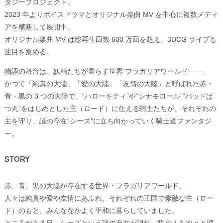
タジープロジェクト。
2023 年よりボイスドラマとオリジナル楽曲 MV を中心に複数メディ
アを横断して展開中。
オリジナル楽曲 MV は総再生回数 600 万回を超え、3DCG ライブも
注目を集める。
物語の舞台は、妖精たちが暮らす世界“フラガリアワールド”――
かつて「純真の大陸」「愛の大陸」「友情の大陸」と呼ばれた赤・
青・黒の 3 つの大陸で、“ハローキティ”や“シナモロール”“バッドば
つ丸”をはじめとした主（ロード）に仕える騎士たちが、それぞれの
主を守り、謎の存在“シーズ”に立ち向かっていく騎士道ファンタジ
ー。
STORY
赤、青、黒の大陸が存在する世界・フラガリアワールド。
人々は純真や愛や友情にあふれ、それぞれの王国で素敵な主（ロー
ド）のもと、みんななかよく平和に暮らしていました。
ところがある日、シーズという謎の存在が現れ、物や人を次々と消