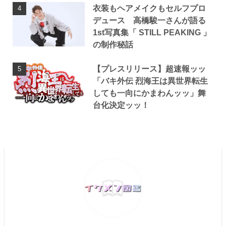
衣装もヘアメイクもセルフプロ
デュース 高橋駿一さんが語る
1st写真集「 STILL PEAKING 」
の制作秘話
【プレスリリース】超速報ッッ
「バキ外伝 烈海王は異世界転生
しても一向にかまわんッッ」舞
台化決定ッッ！