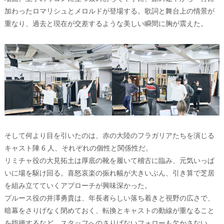
加わったロマリシュとメロルドが登場する。歌詞と舞台上の情景が
重なり、過去と現在が交差するような美しい瞬間に胸が震えた。
そして何より目を引いたのは、赤の大陸のフラガリアたちを演じる
キャスト陣 6 人、それぞれの個性と関係性だ。
リミチャ役の大見拓土は厚底の靴を履いて稽古に臨み、元気いっぱ
いに場を駆け回る。喜怒哀楽の振れ幅が大きいぶん、引き算で芝居
を組み立てていくアプローチが興味深かった。
プルース役の井澤勇貴は、年長者らしい落ち着きと視野の広さで、
暗幕をさりげなく閉めておく、転換とキャストの動線が重なること
を指摘するなど、スタッフへのさりげないフォローも欠かさない。