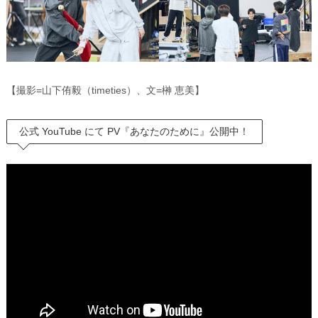
【撮影=山下侑毅（timeties）、文=榊 恵美】
公式 YouTube にて PV『あなたのために』公開中！