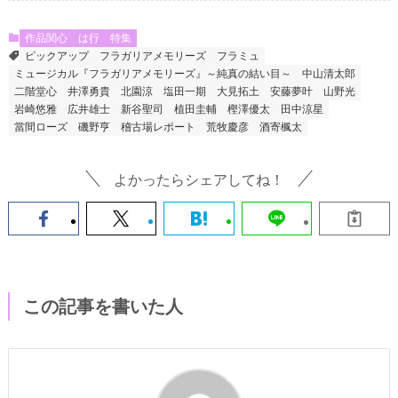
作品関心
は行
特集
ピックアップ
フラガリアメモリーズ
フラミュ
ミュージカル『フラガリアメモリーズ』～純真の結い目～
中山清太郎
二階堂心
井澤勇貴
北園涼
塩田一期
大見拓土
安藤夢叶
山野光
岩崎悠雅
広井雄士
新谷聖司
植田圭輔
樫澤優太
田中涼星
當間ローズ
磯野亨
稽古場レポート
荒牧慶彦
酒寄楓太
よかったらシェアしてね！
この記事を書いた人