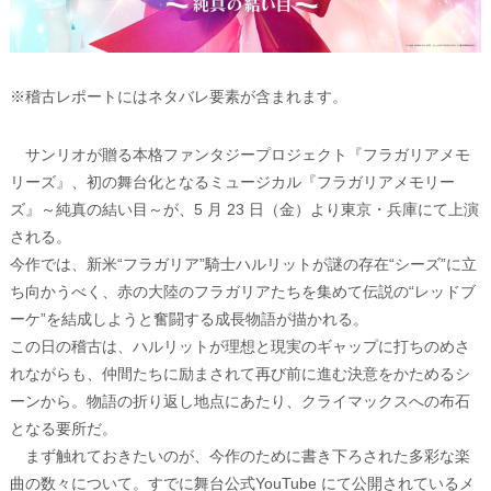
※稽古レポートにはネタバレ要素が含まれます。
サンリオが贈る本格ファンタジープロジェクト『フラガリアメモ
リーズ』、初の舞台化となるミュージカル『フラガリアメモリー
ズ』～純真の結い目～が、5 月 23 日（金）より東京・兵庫にて上演
される。
今作では、新米“フラガリア”騎士ハルリットが謎の存在“シーズ”に立
ち向かうべく、赤の大陸のフラガリアたちを集めて伝説の“レッドブ
ーケ”を結成しようと奮闘する成長物語が描かれる。
この日の稽古は、ハルリットが理想と現実のギャップに打ちのめさ
れながらも、仲間たちに励まされて再び前に進む決意をかためるシ
ーンから。物語の折り返し地点にあたり、クライマックスへの布石
となる要所だ。
まず触れておきたいのが、今作のために書き下ろされた多彩な楽
曲の数々について。すでに舞台公式YouTube にて公開されているメ