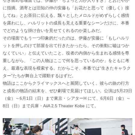
引き留める場面では、伊藤が「ちょっと力が入りすぎ」とおだやか
に指摘。酒寄とは旧知の仲の安藤も「お花だと思って（優しく）接
してね」とお茶目に伝える。飄々としたメロルドがめずらしく感情
を露わにし、ハルリットの成長も見える重要なシーンだけに、本番
でどのような掛け合いを見せてくれるのか楽しみだ。
その場面でもう一つ印象的だったのは、伊藤が安藤に「もしハルリ
ットを押しのけて部屋を出て行きたかったら、その衝動に嘘はつか
なくていい」と伝えていたこと。役者の内側から生まれる感情を尊
重しながら、「この人物はここで何を思っているのか」をともに考
え、最適な表現を模索する。だからこそ、本番では“生きたキャラク
ター”たちが舞台上で躍動するはずだ。
物語はここからクライマックスへと展開していく。彼らの旅の行方
と成長の物語の結末を、ぜひ劇場で見届けてほしい。公演は5月23日
（金）～6月1日（日）まで東京・シアターH にて、6月6日（金）～
8日（日）まで兵庫・AiiA 2.5 Theater Kobe にて。