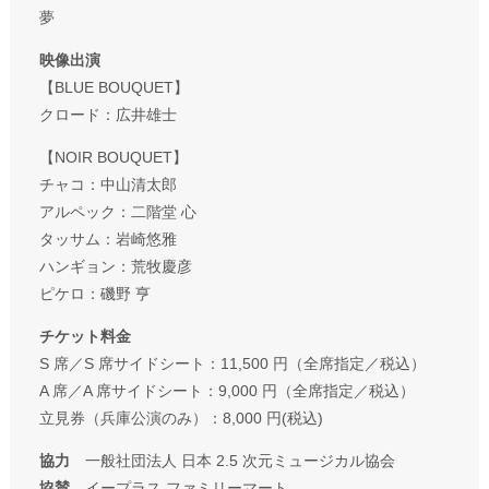
夢
映像出演
【BLUE BOUQUET】
クロード：広井雄士
【NOIR BOUQUET】
チャコ：中山清太郎
アルペック：二階堂 心
タッサム：岩崎悠雅
ハンギョン：荒牧慶彦
ピケロ：磯野 亨
チケット料金
S 席／S 席サイドシート：11,500 円（全席指定／税込）
A 席／A 席サイドシート：9,000 円（全席指定／税込）
立見券（兵庫公演のみ）：8,000 円(税込)
協力
一般社団法人 日本 2.5 次元ミュージカル協会
協賛
イープラス ファミリーマート