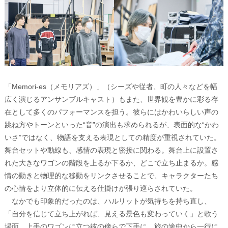
「Memori-es（メモリアズ）」（シーズや従者、町の人々などを幅
広く演じるアンサンブルキャスト）もまた、世界観を豊かに彩る存
在として多くのパフォーマンスを担う。彼らにはかわいらしい声の
跳ね方やトーンといった“音”の演出も求められるが、表面的な“かわ
いさ”ではなく、物語を支える表現としての精度が重視されていた。
舞台セットや動線も、感情の表現と密接に関わる。舞台上に設置さ
れた大きなワゴンの階段を上るか下るか、どこで立ち止まるか。感
情の動きと物理的な移動をリンクさせることで、キャラクターたち
の心情をより立体的に伝える仕掛けが張り巡らされていた。
なかでも印象的だったのは、ハルリットが気持ちを持ち直し、
「自分を信じて立ち上がれば、見える景色も変わっていく」と歌う
場面。上手のワゴンに立つ彼の傍らで下手に、旅の途中から一行に