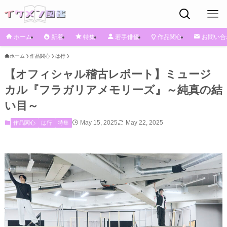
ホーム
新着
特集
若手俳優
作品関心
お問い合
ホーム
作品関心
は行
【オフィシャル稽古レポート】ミュージ
カル『フラガリアメモリーズ』～純真の結
い目～
May 15, 2025
May 22, 2025
作品関心
は行
特集