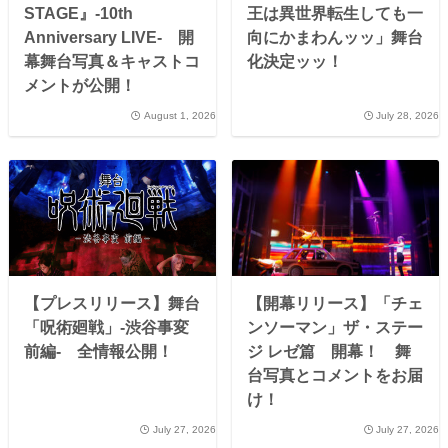
STAGE』-10th
王は異世界転生しても一
Anniversary LIVE- 開
向にかまわんッッ」舞台
幕舞台写真＆キャストコ
化決定ッッ！
メントが公開！
August 1, 2026
July 28, 2026
【プレスリリース】舞台
【開幕リリース】「チェ
「呪術廻戦」-渋谷事変
ンソーマン」ザ・ステー
前編- 全情報公開！
ジ レゼ篇 開幕！ 舞
台写真とコメントをお届
け！
July 27, 2026
July 27, 2026