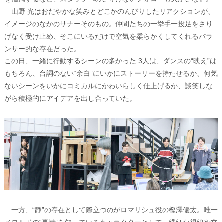
山野 光はおだやかな笑みとどこかのんびりしたリアクションが、
イメージのなかのサナーそのもの。仲間たちの一挙手一投足をさり
げなく受け止め、そこにいるだけで空気を柔らかくしてくれるバラ
ンサー的な存在だった。
この日、一緒に行動するシーンの多かった 3人は、ダンスの“映え”は
もちろん、台詞のない“余白”にいかにストーリーを持たせるか、何気
ないシーンをいかにコミカルにかわいらしく仕上げるか、談笑しな
がら積極的にアイデアを出し合っていた。
一方、“静”の存在として際立つのがロマリシュ役の樫澤優太。唯一
メロルドの“事情”を知っているキャラクターとして、繊細な視線や立