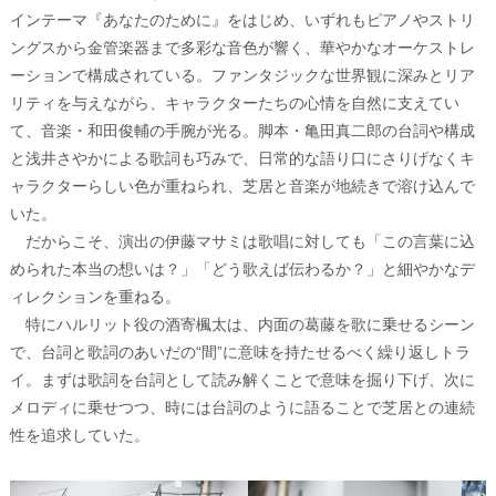
インテーマ『あなたのために』をはじめ、いずれもピアノやストリ
ングスから金管楽器まで多彩な音色が響く、華やかなオーケストレ
ーションで構成されている。ファンタジックな世界観に深みとリア
リティを与えながら、キャラクターたちの心情を自然に支えてい
て、音楽・和田俊輔の手腕が光る。脚本・亀田真二郎の台詞や構成
と浅井さやかによる歌詞も巧みで、日常的な語り口にさりげなくキ
ャラクターらしい色が重ねられ、芝居と音楽が地続きで溶け込んで
いた。
だからこそ、演出の伊藤マサミは歌唱に対しても「この言葉に込
められた本当の想いは？」「どう歌えば伝わるか？」と細やかなデ
ィレクションを重ねる。
特にハルリット役の酒寄楓太は、内面の葛藤を歌に乗せるシーン
で、台詞と歌詞のあいだの“間”に意味を持たせるべく繰り返しトラ
イ。まずは歌詞を台詞として読み解くことで意味を掘り下げ、次に
メロディに乗せつつ、時には台詞のように語ることで芝居との連続
性を追求していた。