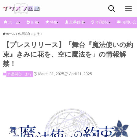
ホーム
新着
特集
若手俳優
作品関心
お問い合
ホーム
作品関心
ま行
【プレスリリース】「舞台『魔法使いの約
束』きみに花を、空に魔法を」の情報解
禁！
March 31, 2025
April 11, 2025
作品関心
ま行