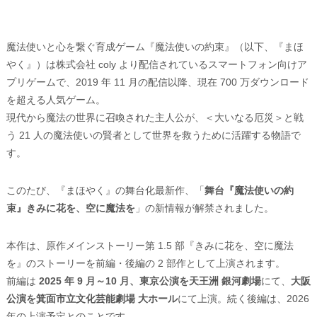
魔法使いと心を繋ぐ育成ゲーム『魔法使いの約束』（以下、『まほ
やく』）は株式会社 coly より配信されているスマートフォン向けア
プリゲームで、2019 年 11 月の配信以降、現在 700 万ダウンロード
を超える人気ゲーム。
現代から魔法の世界に召喚された主人公が、＜大いなる厄災＞と戦
う 21 人の魔法使いの賢者として世界を救うために活躍する物語で
す。
このたび、『まほやく』の舞台化最新作、「
舞台『魔法使いの約
束』きみに花を、空に魔法を
」の新情報が解禁されました。
本作は、原作メインストーリー第 1.5 部『きみに花を、空に魔法
を』のストーリーを前編・後編の 2 部作として上演されます。
前編は
2025 年 9 月～10 月、東京公演を天王洲 銀河劇場
にて、
大阪
公演を箕面市立文化芸能劇場 大ホール
にて上演。続く後編は、2026
年の上演予定とのことです。