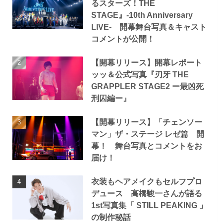
るスターズ！THE
STAGE』-10th Anniversary
LIVE- 開幕舞台写真＆キャスト
コメントが公開！
【開幕リリース】開幕レポート
ッッ＆公式写真『刃牙 THE
GRAPPLER STAGE2 ー最凶死
刑囚編ー』
【開幕リリース】「チェンソー
マン」ザ・ステージ レゼ篇 開
幕！ 舞台写真とコメントをお
届け！
衣装もヘアメイクもセルフプロ
デュース 高橋駿一さんが語る
1st写真集「 STILL PEAKING 」
の制作秘話