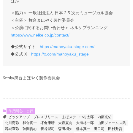
ほか
＜協力＞ 一般社団法人 日本 2.5 次元ミュージカル協会
＜主催＞ 舞台まほやく製作委員会
＜公演に関するお問い合わせ＞ ネルケプランニング
https://www.nelke.co.jp/contact/
◆公式サイト
https://mahoyaku-stage.com/
◆公式 X
https://x.com/mahoyaku_stage
©coly/舞台まほやく製作委員会
作品関心
ま行
ピックアップ
プレスリリース
まほステ
中村太郎
内藤光佑
北川尚弥
和合真一
坪倉康晴
大森夏向
大海将一郎
山田ジェームス武
岩城直弥
弦間哲心
新谷聖司
森田桐矢
橋本真一
田口司
田村升吾