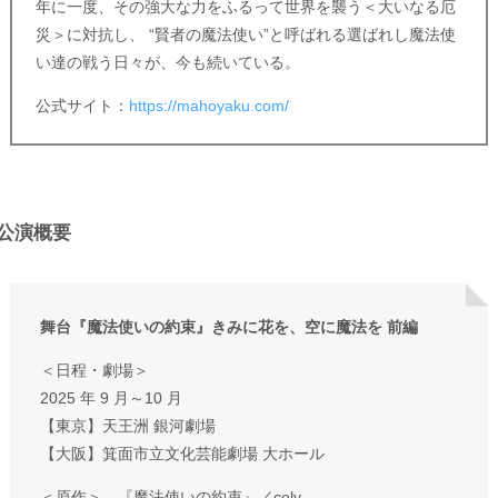
年に一度、その強大な力をふるって世界を襲う＜大いなる厄
災＞に対抗し、 “賢者の魔法使い”と呼ばれる選ばれし魔法使
い達の戦う日々が、今も続いている。
公式サイト：
https://mahoyaku.com/
公演概要
舞台『魔法使いの約束』きみに花を、空に魔法を 前編
＜日程・劇場＞
2025 年 9 月～10 月
【東京】天王洲 銀河劇場
【大阪】箕面市立文化芸能劇場 大ホール
＜原作＞ 『魔法使いの約束』／coly