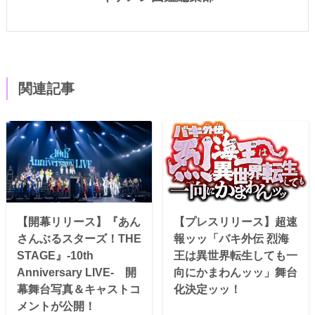
関連記事
【開幕リリース】『あん
【プレスリリース】超速
さんぶるスターズ！THE
報ッッ「バキ外伝 烈海
STAGE』-10th
王は異世界転生しても一
Anniversary LIVE- 開
向にかまわんッッ」舞台
幕舞台写真＆キャストコ
化決定ッッ！
メントが公開！