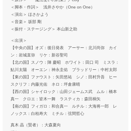
＜脚本・作詞＞ 浅井さやか（One on One）
＜演出＞ ほさかよう
＜音楽＞ 坂部 剛
＜振付・ステージング＞ 本山新之助
＜出演＞
【中央の国】オズ：後日発表 アーサー：北川尚弥 カイ
ン：岩城直弥 リケ：新谷聖司
【北の国】スノウ：陣 慶昭 ホワイト：田口 司 ミスラ：
鮎川太陽 オーエン：神永圭佑 ブラッドリー：中村太郎
【東の国】ファウスト：矢田悠祐 シノ：田村升吾 ヒー
スクリフ：内藤光佑 ネロ：坪倉康晴
【西の国】シャイロック：山田ジェームス武 ムル：橋本
真一 クロエ：皆木一舞 ラスティカ：森田桐矢
【南の国】フィガロ：和合真一 ルチル：大海将一郎 レ
ノックス：白柏寿大 ミチル：弦間哲心
真木 晶（賢者）：大森夏向